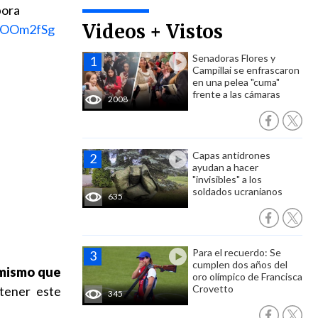
pora
Videos + Vistos
1pOOm2fSg
Senadoras Flores y
Campillai se enfrascaron
en una pelea "cuma"
frente a las cámaras
2008
Capas antidrones
ayudan a hacer
"invisibles" a los
soldados ucranianos
635
Para el recuerdo: Se
cumplen dos años del
imismo que
oro olímpico de Francisca
Crovetto
tener este
345