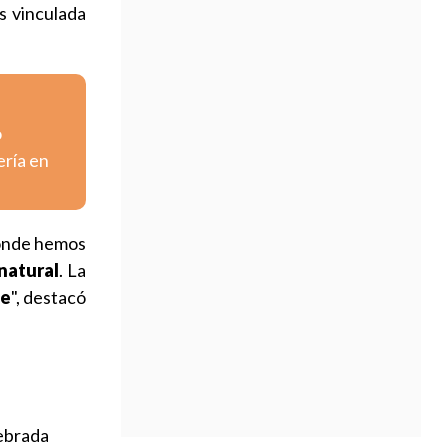
s vinculada
o
ería en
donde hemos
natural
. La
le
", destacó
ebrada