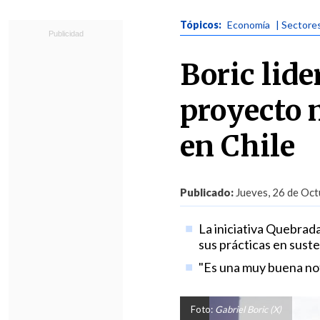
Tópicos:
Economía
| Sectore
Boric lid
proyecto 
en Chile
Publicado:
Jueves, 26 de Oct
La iniciativa Quebrad
sus prácticas en susten
"Es una muy buena noti
Foto:
Gabriel Boric (X)