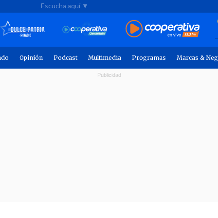
Escucha aquí ▼
ndo
Opinión
Podcast
Multimedia
Programas
Marcas & Neg