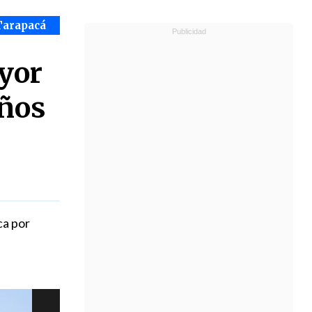
Tarapacá
ayor
años
ca por