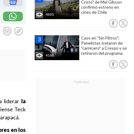
Cristo" de Mel Gibson
confirmó estreno en
cines de Chile
4601
Caos en "Sin Filtros":
Panelistas trataron de
"carnicero" a Crespo y se
retiraron del programa
4168
a liderar
la
diense Teck
Tarapacá.
res en los