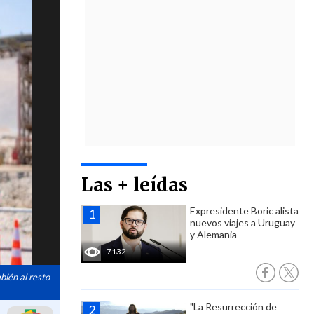
Las + leídas
Expresidente Boric alista
nuevos viajes a Uruguay
y Alemania
7132
bién al resto
"La Resurrección de