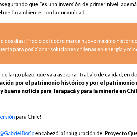
 asegurando que "es una inversión de primer nivel, ademá
el medio ambiente, con la comunidad".
e dos días: Precio del cobre marca nuevo máximo históric
erta para posicionar soluciones chilenas en energía y min
 de largo plazo, que va a asegurar trabajo de calidad, en 
ación por el patrimonio histórico y por el patrimonio 
 buena noticia para Tarapacá y para la minería en Chi
ersión
para Chile!
@GabrielBoric
encabezó la inauguración del Proyecto Qu