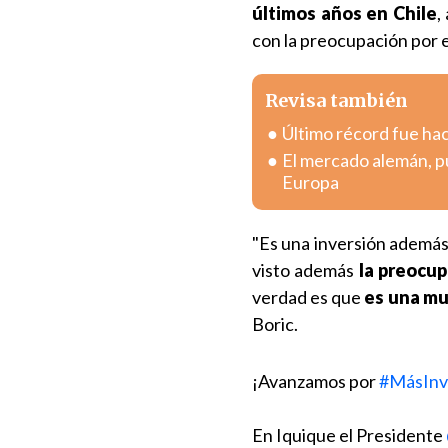
últimos años en Chile
,
con la preocupación por 
Revisa también
Último récord fue hac
El mercado alemán, pu
Europa
"Es una inversión además
visto además
la preocup
verdad es que
es una muy
Boric.
¡Avanzamos por
#MásInv
En Iquique el Presidente