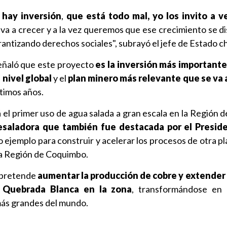
hay inversión
,
que está todo mal, yo los invito a ver
a a crecer y a la vez queremos que ese crecimiento se di
antizando derechos sociales", subrayó el jefe de Estado ch
eñaló que este proyecto
es la inversión más importante
nivel global
y el
plan minero más relevante que se va 
ltimos años.
á el primer uso de agua salada a gran escala en la Región 
esaladora que también fue destacada por el Preside
mo ejemplo para construir y acelerar los procesos de otra p
la Región de Coquimbo.
 pretende
aumentar la
producción de cobre y extender l
o Quebrada Blanca en la zona
, transformándose en 
más grandes del mundo.