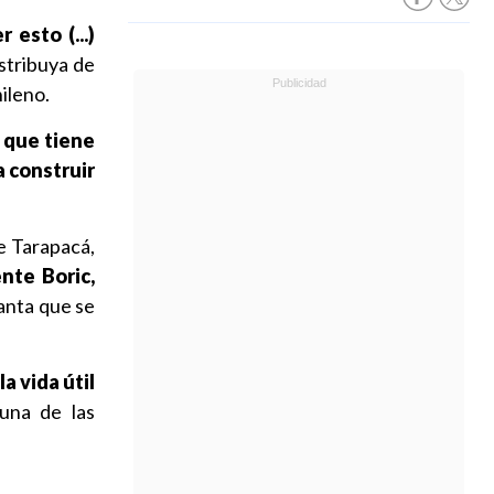
 esto (...)
stribuya de
ileno.
 que tiene
a construir
de Tarapacá,
nte Boric,
lanta que se
a vida útil
una de las