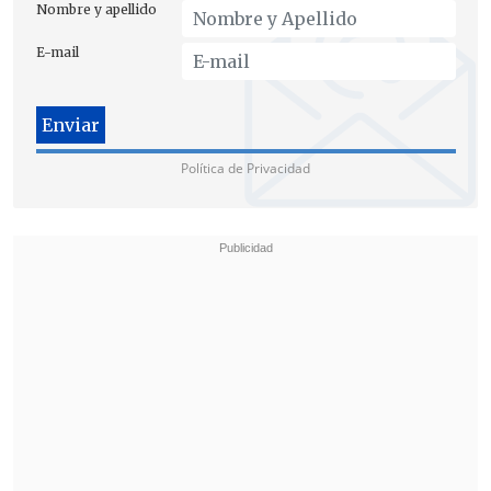
Nombre y apellido
E-mail
Política de Privacidad
Al TC acudiría
argumentando
inconstitucionalidad del proyecto
por
"
vulnerar el derecho de propiedad
con
afectación del patrimonio sin
compensación, la vulneración de la
intangibilidad de contratos entre
privados y la vulneración de la certeza
jurídica", según el matutino, aunque se
aclaró que no está zanjado un texto