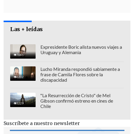
ayer por la Cámara.
Ante esto, ya se vislumbra -según
consignó
El Mercurio
- que las
compañías
Las + leídas
de seguros, principalmente las
estadounidenses como Metlife, Ohio y
Expresidente Boric alista nuevos viajes a
Principal, acudirían al Tribunal
Uruguay y Alemania
7685
Constitucional
y, eventualmente, ante
instancias internacionales, como el
Lucho Miranda respondió sabiamente a
frase de Camila Flores sobre la
Centro Internacional de Arreglo de
6202
discapacidad
Diferencias relativas a Inversiones
(Ciadi).
"La Resurrección de Cristo" de Mel
Gibson confirmó estreno en cines de
5229
Chile
Suscríbete a nuestro newsletter