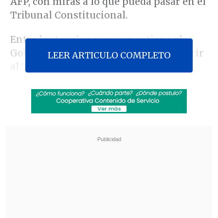
AFP, con miras a lo que pueda pasar en el
Tribunal Constitucional.
Entre las tensiones que mantiene el
Gobierno con el Parlamento por recurrir
LEER ARTICULO COMPLETO
al TC con este proyecto,
se abre una
nueva arista de conflicto
y que va
directamente relacionado con los
pensionados por rentas vitalicias.
Revisa también
Hogar de Cristo busca emprendedores para
mejorar la vida de adultos mayores
Comenzó pago de compensaciones de
Farmacias Ahumadas por colusión de
medicamentos