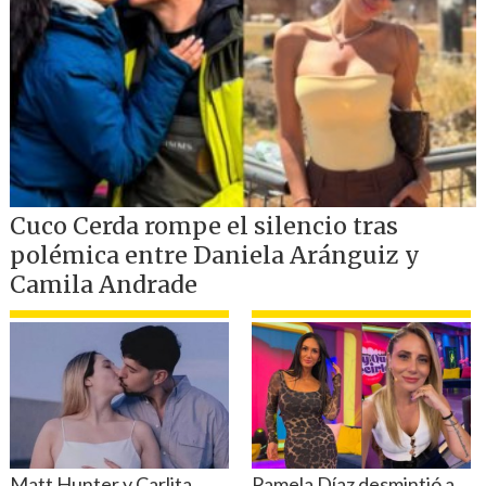
padre y del hijo.
María Cristina Gálvez por disco
"Evocaciones".
Myriam Hernández por el disco
"Huellas".
Gloria Simonetti por el disco "Con todo
lo que tengo".
Música Alternativa – Jazz
Claudia Acuña por el disco "Luna".
Jorge Campos por "La ausencia de lo
sagrado".