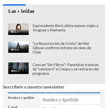
Las + leídas
En el ámbito Música Popular–Rock
Expresidente Boric alista nuevos viajes a
fueron seleccionados los trabajos
Uruguay y Alemania
5643
"Chancho 6", de Chancho en Piedra, un
registro en vivo del recital grabado el 6
"La Resurrección de Cristo" de Mel
Gibson confirmó estreno en cines de
de diciembre de 2003 en el Estadio Víctor
3416
Chile
Jara; "Lumina", de Lucybell; "Las horas",
de Saiko y "Procésalo todo", de Sinergia.
Caos en "Sin Filtros": Panelistas trataron
de "carnicero" a Crespo y se retiraron del
3301
programa
En la ceremonia efectuada en el Museo
Suscríbete a nuestro newsletter
de Artes Visuales, el Comité Organizador
Nombre y apellido
del premio que lleva el nombre de la
principal obra de Vicente Huidobro
E-mail