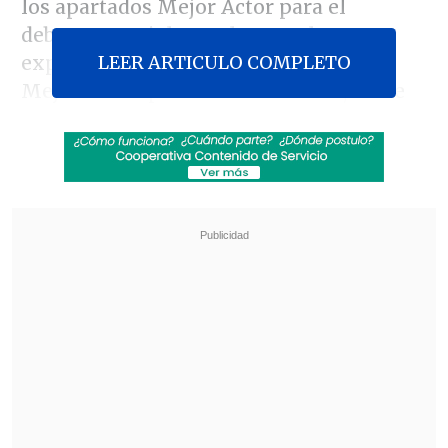
los apartados Mejor Actor para el
debutante Ariel Mateluna y el
LEER ARTICULO COMPLETO
experimentado Ernesto Malbrán; y
Mejor Actriz para Tamara Acosta, Aline
Kuppenheim y Manuela Martelli.
Revisa también
Karol G incluirá colaboraciones con Bruno
Mars y Drake en su nuevo disco
"Pidió perdón de rodillas": Revelan
desgarradores testimonios sobre las últimas
horas de Liam Payne
Por su parte, en el rubro Televisión la