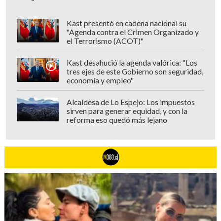
Eduardo Cáceres del Club de Viña del Mar
Kast presentó en cadena nacional su
por la composición "Xekayanwun
"Agenda contra el Crimen Organizado y
el Terrorismo (ACOT)"
mawida mew".
Kast desahució la agenda valórica: "Los
Rafael Díaz del Teatro de la Universidad
tres ejes de este Gobierno son seguridad,
de Chile por la composición "La otra
economía y empleo"
orilla".
Alcaldesa de Lo Espejo: Los impuestos
sirven para generar equidad, y con la
Aliocha Solovera del Centro de Extensión
reforma eso quedó más lejano
UC por la composición "In- Verso".
Balada
Jaime Atria por el tema "Y si un día tú
regresas" del disco "En el nombre del