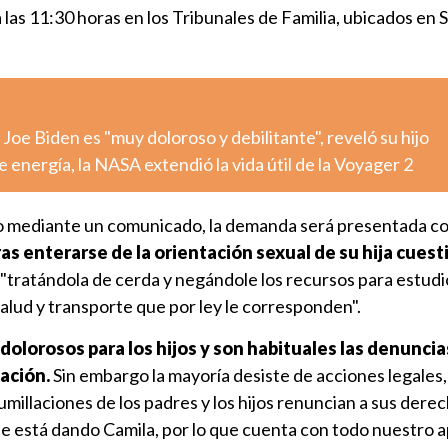
 las 11:30 horas en los Tribunales de Familia, ubicados en
Joe Biden es "muy doloroso y debilitante", reveló su hijo
 energía, la NASA extendió la vida útil de la Voyager 2
o mediante un comunicado, la demanda será presentada co
as enterarse de la orientación sexual de su hija cues
, "tratándola de cerda y negándole los recursos para estudi
salud y transporte que por ley le corresponden".
olorosos para los hijos y son habituales las denuncia
ación.
Sin embargo la mayoría desiste de acciones legales,
umillaciones de los padres y los hijos renuncian a sus derec
que está dando Camila, por lo que cuenta con todo nuestro a