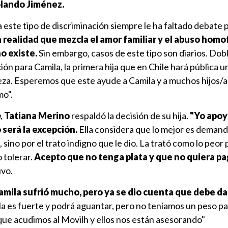
lando Jiménez.
 este tipo de discriminación siempre le ha faltado debate p
a realidad que mezcla el amor familiar y el abuso homo
o existe.
Sin embargo, casos de este tipo son diarios. Dob
ón para Camila, la primera hija que en Chile hará pública u
leza. Esperemos que este ayude a Camila y a muchos hijos/
mo".
a
,
Tatiana Merino
respaldó la decisión de su hija.
"Yo apoy
o será la excepción.
Ella considera que lo mejor es demand
, sino por el trato indigno que le dio. La trató como lo peor 
 tolerar.
Acepto que no tenga plata y que no quiera pa
uvo.
amila sufrió mucho, pero ya se dio cuenta que debe dar
la es fuerte y podrá aguantar, pero no teníamos un peso par
o que acudimos al Movilh y ellos nos están asesorando"