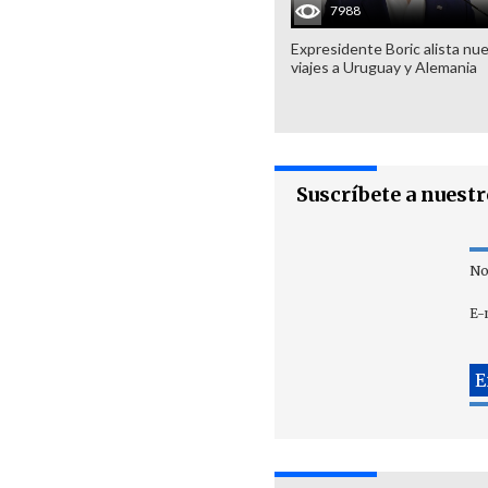
7988
Expresidente Boric alista nu
viajes a Uruguay y Alemania
Suscríbete a nuest
No
E-