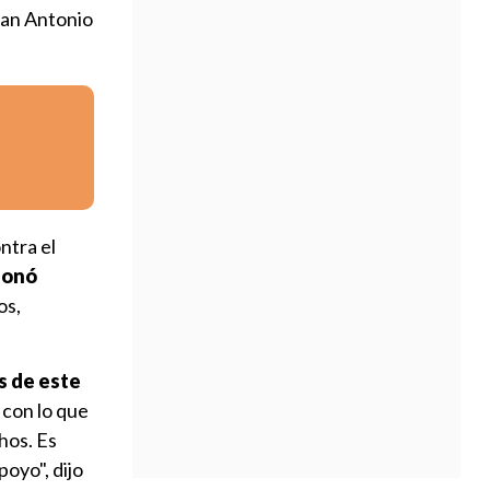
 San Antonio
ntra el
tionó
os,
s de este
 con lo que
hos. Es
poyo", dijo