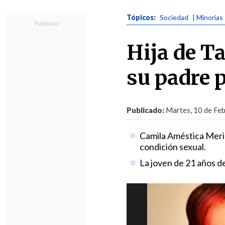
Tópicos:
Sociedad
| Minorías
Hija de T
su padre 
Publicado:
Martes, 10 de Feb
Camila Améstica Merin
condición sexual.
La joven de 21 años dec