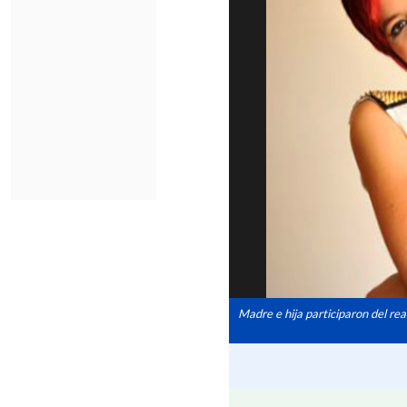
Madre e hija participaron del re