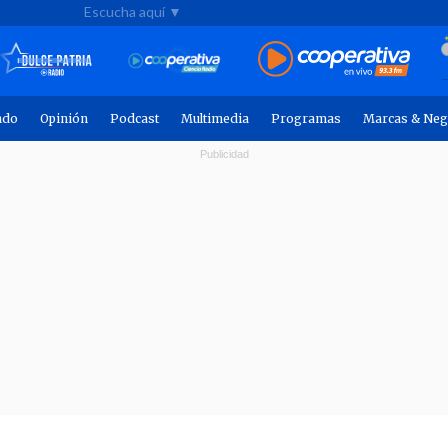
Escucha aquí ▼
ndo
Opinión
Podcast
Multimedia
Programas
Marcas & Neg