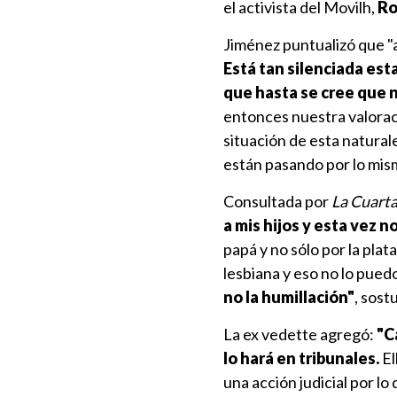
el activista del Movilh,
Ro
Jiménez puntualizó que "a
Está tan silenciada est
que hasta se cree que n
entonces nuestra valoraci
situación de esta natura
están pasando por lo mis
Consultada por
La Cuart
a mis hijos y esta vez n
papá y no sólo por la plata
lesbiana y eso no lo puedo
no la humillación"
, sost
La ex vedette agregó:
"C
lo hará en tribunales.
El
una acción judicial por l