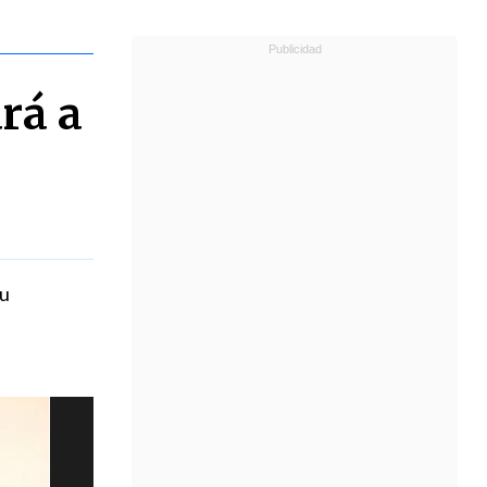
rá a
su