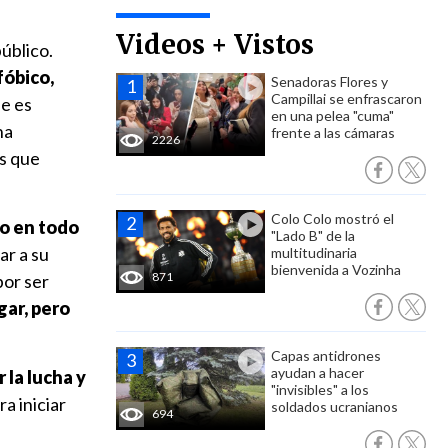
Videos + Vistos
úblico.
fóbico,
Senadoras Flores y
Campillai se enfrascaron
le es
en una pelea "cuma"
na
frente a las cámaras
2226
as que
Colo Colo mostró el
o en todo
"Lado B" de la
ar a su
multitudinaria
bienvenida a Vozinha
871
por ser
gar, pero
Capas antidrones
ayudan a hacer
 la lucha y
"invisibles" a los
a iniciar
soldados ucranianos
694