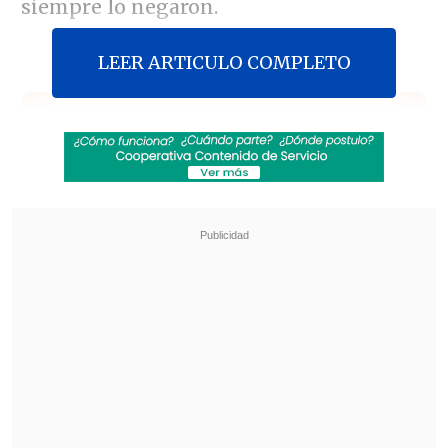
siempre lo negaron.
LEER ARTICULO COMPLETO
Revisa también
Revelan video clave sobre el accidente de
José Antonio Neme en Las Condes
"Heated Rivalry" suma a dos nuevos
protagonistas: cuándo se estrena su segunda
temporada
En la grabación, explica el rotativo en
español, se escucha la característica voz
de la cantante cubana mientras
interpreta el tema "Guajiro llegó tu día",
en la emisora de radio
CQM
, en La