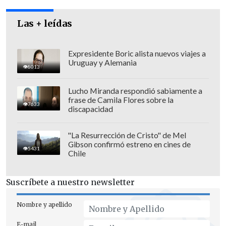
desconoce el autor, alardea de la reforma
agraria en Cuba, a la que llama "tierra
Las + leídas
sagrada porque Dios mandó a Fidel", y
pide a los cubanos "cooperar con Fidel"
Expresidente Boric alista nuevos viajes a
pocos meses después de triunfar la
Uruguay y Alemania
8013
revolución castrista que derrocó el 1 de
enero de 1959 al régimen dictatorial de
Lucho Miranda respondió sabiamente a
frase de Camila Flores sobre la
Fulgencio Batista.
7633
discapacidad
"La Resurrección de Cristo" de Mel
Gibson confirmó estreno en cines de
La existencia de esta grabación se
5431
Chile
menciona en "Azúcar", la reciente
biografía no autorizada que publicó el
Suscríbete a nuestro newsletter
periodista colombiano Eduardo Marceles
Nombre y apellido
sobre la "Reina de la Salsa", quien falleció
el año pasado en Nueva York tras varias
E-mail