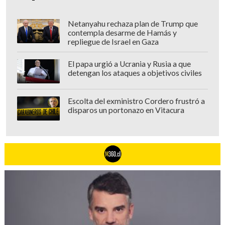
Netanyahu rechaza plan de Trump que
La biografía de Marceles, paralela a la
contempla desarme de Hamás y
repliegue de Israel en Gaza
oficial "Celia, mi vida" de Ana Cristina
Reymundo, fue parte de una exhaustiva
El papa urgió a Ucrania y Rusia a que
investigación que incluyó numerosas
detengan los ataques a objetivos civiles
entrevistas y búsquedas de testimonios y
datos en Cuba, México y Colombia, así
Escolta del exministro Cordero frustró a
disparos un portonazo en Vitacura
como en Nueva York, Miami y Los
Angeles. (EFE)