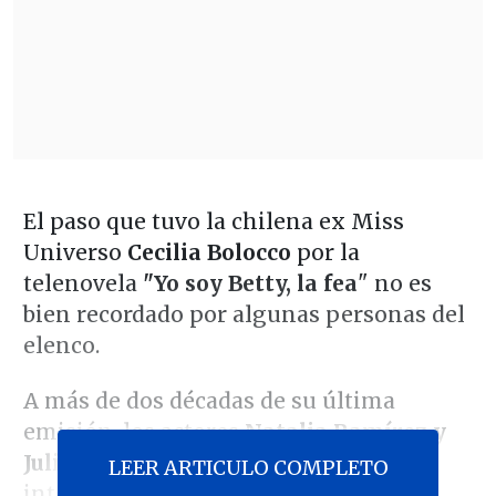
El paso que tuvo la chilena ex Miss
Universo
Cecilia Bolocco
por la
telenovela
"Yo soy Betty, la fea
" no es
bien recordado por algunas personas del
elenco.
A más de dos décadas de su última
emisión, los actores
Natalia Ramírez y
Julio César Herrera,
quienes
LEER ARTICULO COMPLETO
interpretaron a Marcela y Freddy,