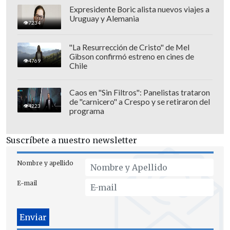
perdió el diamante".
Expresidente Boric alista nuevos viajes a
Uruguay y Alemania
Comentaron que Cecilia Bolocco hizo un
7234
escándalo por la joya perdida.
"La señora
"La Resurrección de Cristo" de Mel
lloró, madreó (sic)",
complementaron.
Gibson confirmó estreno en cines de
4769
Chile
También Julio César rememoró cuando
"hubo que hacerle un especial de 40
Caos en "Sin Filtros": Panelistas trataron
de "carnicero" a Crespo y se retiraron del
minutos donde ella era Betty la fea
.
4223
programa
Entonces el director de la novela, Mario
Rivero me dijo 'Julio, dirija usted, yo me
Suscríbete a nuestro newsletter
voy' y se fue".
Nombre y apellido
"Ella (Cecilia Bolocco) quería contar la
E-mail
historia de que ella era el patito feo y
terminó siendo Miss Universo",
complementó Ramírez.