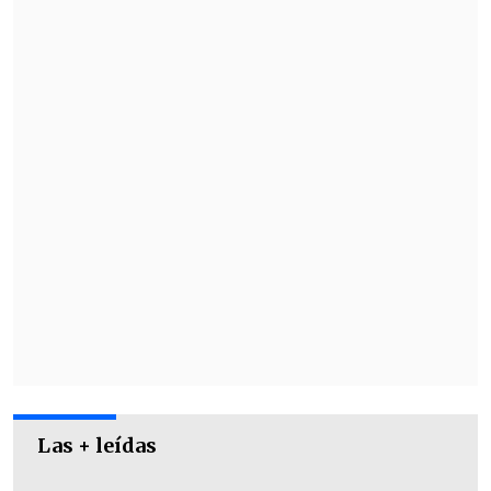
Por su parte, su compañero agregó que
"fue un mierdero, literal", a lo que la
actriz replicó "tocó traer al plomero,
Las + leídas
desarmar todo,
pero finalmente se