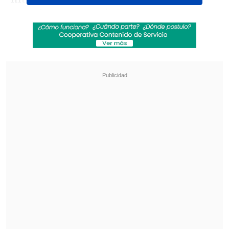
recordaron una anécdota que no
olvidarán.
Revisa también
"Juntos por siempre": Daniela Muñoz y alcalde
de Independencia anuncian su compromiso
"Sentí sus amenazas": Doctora que analizó
rostro de Daniela Ramírez rompió el silencio
"La señora (Bolocco) estaba en el
camerino, en el baño cambiándose,
y se
le cayó un brillante (aro). Se le cayó al
inodoro", recórdó Ramírez.