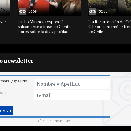
6009
5211
evos
Lucho Miranda respondió
"La Resurrección de Cri
sabiamente a frase de Camila
Gibson confirmó estren
Flores sobre la discapacidad
de Chile
ro newsletter
mbre y apellido
mail
Política de Privacidad