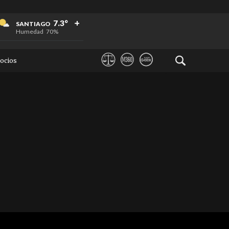
+
+
+
7.3°
SANTIAGO
Humedad
70%
ocios