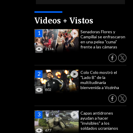
Videos + Vistos
Senadoras Flores y
Campillai se enfrascaron
en una pelea "cuma"
frente a las cámaras
2174
Colo Colo mostró el
"Lado B" de la
multitudinaria
bienvenida a Vozinha
802
Capas antidrones
ayudan a hacer
"invisibles" a los
soldados ucranianos
677