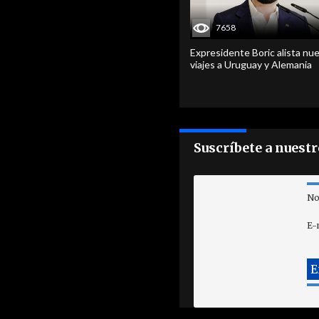
7658
Expresidente Boric alista nu
viajes a Uruguay y Alemania
Suscríbete a nuest
No
E-