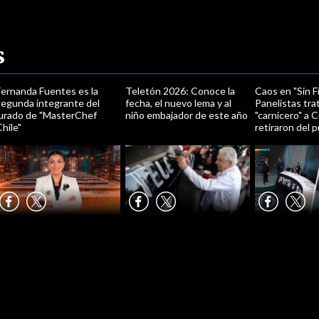
s
Fernanda Fuentes es la
Teletón 2026: Conoce la
Caos en "Sin Fi
segunda integrante del
fecha, el nuevo lema y al
Panelistas tra
jurado de "MasterChef
niño embajador de este año
"carnicero" a 
hile"
retiraron del 