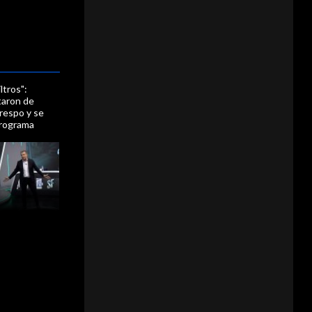
ltros":
taron de
Crespo y se
programa