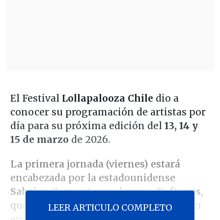
El Festival
Lollapalooza Chile
dio a
conocer su programación de artistas por
día para su próxima edición del
13, 14 y
15 de marzo
de 2026.
La primera jornada (viernes) estará
encabezada por la estadounidense
Sabrina Carpenter
y el grupo
Deftones
,
que volverá al festival tras haber estado
LEER ARTICULO COMPLETO
en su primera versión en 2011. Ese día