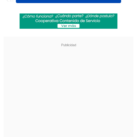
también estará Doechii, Tom Morello
y Young Cister, entre otros.
Revisa también
"Heated Rivalry" suma a dos nuevos
protagonistas: cuándo se estrena su segunda
temporada
Cata Vallejos analizó su derrota en Miss
Universo Chile: "Me comieron los nervios"
Para el sábado se espera el cierre del
rapero
Tyler, the Creator
, la cantante
Lorde
y el grupo de rock
Turnstile
. Los
Bunkers, Katseye y Katteyes también
actuarán en esa jornada.