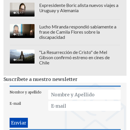
Expresidente Boric alista nuevos viajes a
Uruguay y Alemania
7877
Junto con el detalle de las jornadas, la
organización inició la venta de pases
Lucho Miranda respondió sabiamente a
frase de Camila Flores sobre la
diarios para Lollapalooza, los cuales
se
7236
discapacidad
pueden adquirir en Ticketmaster
con
precios que parten en los
$135.300
.
"La Resurrección de Cristo" de Mel
Gibson confirmó estreno en cines de
5360
Chile
Suscríbete a nuestro newsletter
Nombre y apellido
E-mail