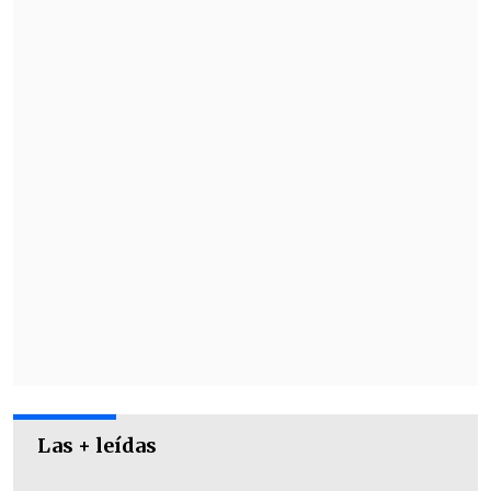
El día final de Lollapalooza tendrá
a
Chappell Roan, Skrillex y Lewis
Capaldi
, además de Addison Rae,
Brutalismus 3000, Akriila y Bandalos
Chinos.
Las + leídas