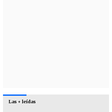
La preventa de entradas para Fauna
Primavera, exclusiva para clientes del
banco auspiciador
, estará disponible a
partir del martes 9 de junio
a través de
Puntoticket.
Las + leídas