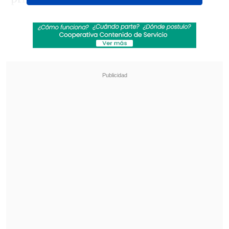
Revisa también
Filtran audios de las disculpas de Marité
Matus a Camilo Huerta: "Fue un error"
Lucho Miranda respondió sabiamente a frase
de Camila Flores sobre la discapacidad
Asimismo, nombres como Godpseed You!
Black Emperor, Johnny Marr, Of
Monsters and Men, Tricky, Yung Lean,
American Football, Asia Menor, entre
otros, también destacan en el cartel.
Venta de entradas