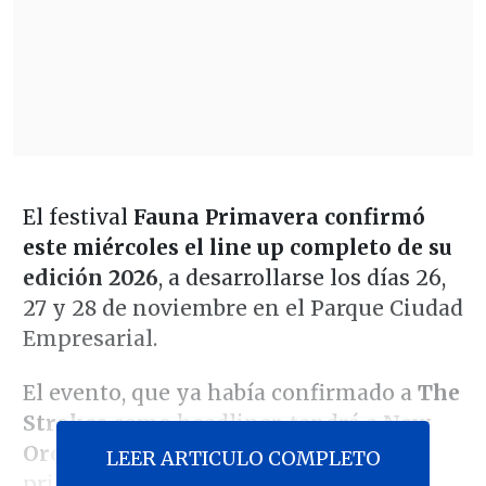
El festival
Fauna Primavera confirmó
este miércoles el line up completo de su
edición 2026
, a desarrollarse los días 26,
27 y 28 de noviembre en el Parque Ciudad
Empresarial.
El evento, que ya había confirmado a
The
Strokes
como headliner, tendrá a
New
Order y FKA Twigs
entre los números
LEER ARTICULO COMPLETO
principales.