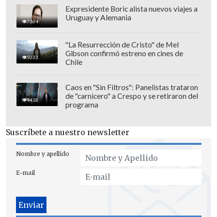
Expresidente Boric alista nuevos viajes a
En tanto,
la venta general iniciará al
Uruguay y Alemania
7364
mediodía del miércoles 10 de junio
,
mediante el mismo sistema.
"La Resurrección de Cristo" de Mel
Gibson confirmó estreno en cines de
5033
Chile
Caos en "Sin Filtros": Panelistas trataron
de "carnicero" a Crespo y se retiraron del
4418
programa
Suscríbete a nuestro newsletter
Nombre y apellido
E-mail