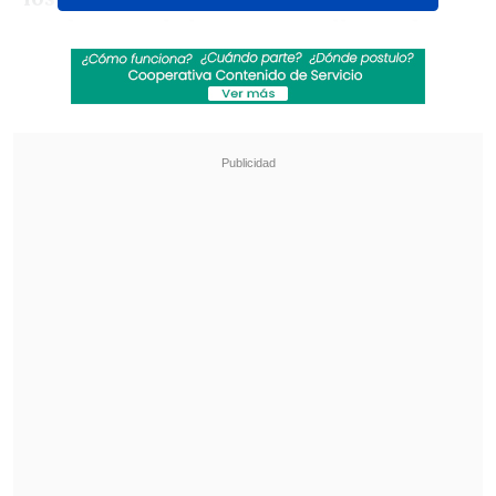
usados para la basura, pero llenos de
latas de cerveza
, como "provisiones"
para los tres días del evento.
Revisa también
Karol G incluirá colaboraciones con Bruno
Mars y Drake en su nuevo disco
"Pidió perdón de rodillas": Revelan
desgarradores testimonios sobre las últimas
horas de Liam Payne
Download es el festival de rock y metal
más grande de Inglaterra y se realiza en
el recinto del autódromo Donington, en
la localidad de Castle Donington, a una