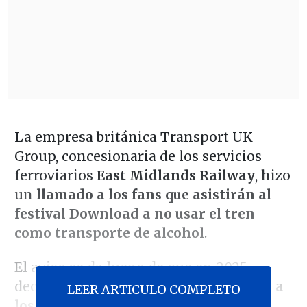
La empresa británica Transport UK
Group, concesionaria de los servicios
ferroviarios
East Midlands Railway
, hizo
un
llamado a los fans que asistirán al
festival Download a no usar el tren
como transporte de alcohol
.
El aviso se da luego de que en 2025
decenas de fanáticos
intentaran subir a
LEER ARTICULO COMPLETO
los vagones con tarros con ruedas,