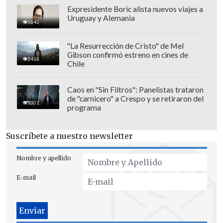
Expresidente Boric alista nuevos viajes a
Uruguay y Alemania
5643
"La Resurrección de Cristo" de Mel
Gibson confirmó estreno en cines de
3416
Chile
Donwload 2026, que espera varias
decenas de miles de asistentes entre el
12
Caos en "Sin Filtros": Panelistas trataron
de "carnicero" a Crespo y se retiraron del
y 14 de junio
, tiene como cabezas de
3301
programa
cartel a
Limp Bizkit
,
Guns N' Roses
y
Linkin Park
en su escenario principal;
Suscríbete a nuestro newsletter
además de bandas como Halestorm,
Cavalera, Architects, Behemoth, A Day to
Nombre y apellido
Remember y Mastodon, entre otras, en
E-mail
los tres stages restantes.