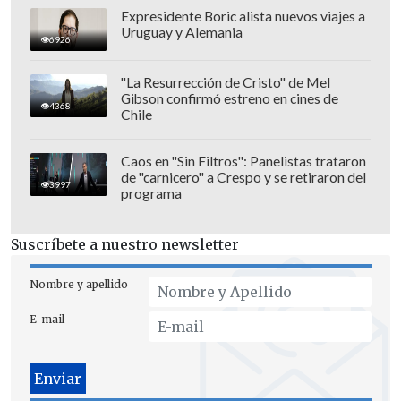
Jeampy era una artista urbano cuyo tema
Expresidente Boric alista nuevos viajes a
Uruguay y Alemania
más popular en plataformas de
6926
streaming es "En busca de billete".
"La Resurrección de Cristo" de Mel
Gibson confirmó estreno en cines de
4368
Chile
Caos en "Sin Filtros": Panelistas trataron
de "carnicero" a Crespo y se retiraron del
3997
programa
Suscríbete a nuestro newsletter
Nombre y apellido
E-mail