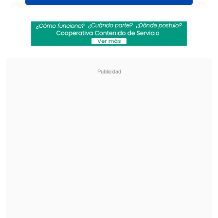
Revisa también
Aclamada película italiana "Diamanti" llegó a
los cines chilenos
De "Heartstopper" a Marvel: Kit Connor será
Cíclope en nueva película de "X-Men"
"Fuiste una gran persona, un buen
hombre , trabajador y que amaba mucho
a su familia. Dios lo quiso así,
te fuiste
jugando a la pelota, una de las cosas que
más amabas
", aseguró la joven en su
cuenta de Instagram.
Por su parte el colectivo
Yakuza Mafia
, al
que también pertenecía el fallecido