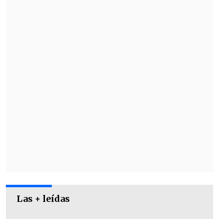
Galee Galee
, aseguró que "dos angelitos
que ya nos acompañan, pero que su
música los mantendrá con nosotros toda
la vida".
Las + leídas