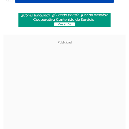
Revisa también
No es un fantasma: Enrique Cintolesi vuelve a
las teleseries
¿Por qué Fran Maira fue detenida y Neme no?
Abogado de "Tu Día" explicó insólita situación
"Karol y Fran en este momento están
separados
, ella le dio estos días para que
saque las cosas del departamento que
comparten en La Dehesa", declaró la
comunicadora, señalando que el
exlocutor radial estaría considerando
dejar Chile a raíz de los escándalos que