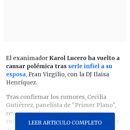
El exanimador
Karol Lucero ha vuelto a
causar polémica tras
serle infiel a su
esposa
, Fran Virgilio, con la DJ Ilaisa
Henríquez.
Tras confirmar los rumores, Cecilia
Gutiérrez, panelista de "Primer Plano",
reveló este lunes que la pareja, que
contrajo matrimonio hace menos de un
LEER ARTICULO COMPLETO
año,
habría terminado su relación
.