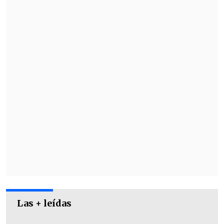
ha protagonizado este año.
La reacción de Arenita
En tanto,
Natalia "Arenita" Rodríguez
,
exparticipante de Yingo y pareja de
Lucero en ese entonces,
salió a
pronunciarse al respecto.
Las + leídas