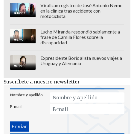
Viralizan registro de José Antonio Neme
en la clínica tras accidente con
10311
motociclista
"Qué brígido ver toda la violencia
Lucho Miranda respondió sabiamente a
psicológica que me hacía"
, respodió a la
frase de Camila Flores sobre la
8790
página de Instagram "Tía Marak", que
discapacidad
compartió extractos del programa en el
Expresidente Boric alista nuevos viajes a
que exponían un affaire de Karol Dance
Uruguay y Alemania
8188
en medio de su pololeo con Rodríguez.
Bajo esta línea, Arenita -que reside
Suscríbete a nuestro newsletter
actualmente en Dinamarca junto a su
Nombre y apellido
hija y esposo de dicha nacionalidad-
añadió: "
Espero que no le esté haciendo
E-mail
lo mismo a su esposa"
.
Cabe recordar que, durante la emisión del