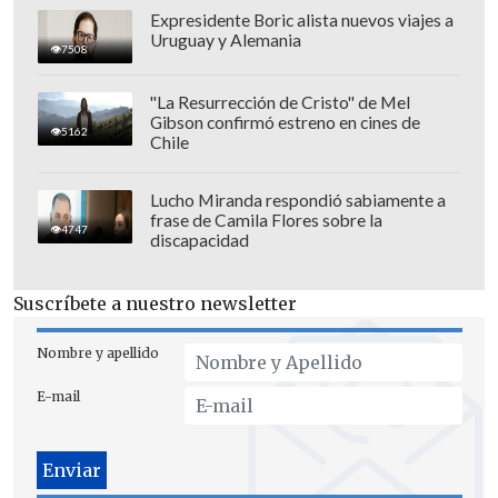
Expresidente Boric alista nuevos viajes a
Uruguay y Alemania
7508
Asimismo, el artista cuestionó a la madre
"La Resurrección de Cristo" de Mel
Gibson confirmó estreno en cines de
del niño, señalando que también es
5162
Chile
responsable de la exposición mediática
del asunto. "Yo asumo mi
Lucho Miranda respondió sabiamente a
responsabilidad en haberla cagado, pero
frase de Camila Flores sobre la
4747
discapacidad
¿dónde está la otra parte? Si se supone
que la mamá tiene que proteger a un
Suscríbete a nuestro newsletter
niño, ¿por qué exponerlo al mundo
público?", lanzó.
Nombre y apellido
"Hoy día me están responsabilizando de
E-mail
todo a mí... ¿Sabes por qué acepté hablar
con ustedes? De verdad que
vi la
entrevista y la encontré paupérrima
(...)