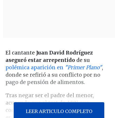
El cantante
Juan David Rodríguez
aseguró estar arrepentido
de su
polémica aparición en
"Primer Plano"
,
donde se refirió a su conflicto por no
pago de pensión de alimentos.
Tras negar ser el padre del menor,
acusando que el test de ADN que
confirmaba su relación sanguínea "no
LEER ARTICULO COMPLETO
era fidedigno", el ex "Rojo" apareció en