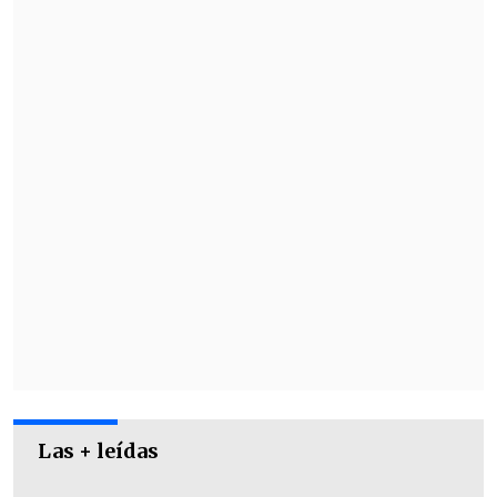
publicar toda mi vida. Yo tengo una hija
que protejo con toda mi vida", declaró.
Bajo esta línea, el cantante afirmó que
asumirá "todas las consecuencias" y que
se la jugará "por este niño,
o por mi hijo
en este caso".
Las + leídas