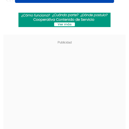
"Que te lo digo"
(
Zona Latina
) para
reflexionar sobre el tema.
Revisa también
Ratifican multa contra Canal 13 por emitir
reportaje con audios de "extremo sufrimiento
humano"
"Siguen su vida normalmente": Yamila Reyna
cuestiona la efectividad de la justicia en casos
de VIF
"Yo tenía que haber guardado silencio
absoluto y de eso sí me arrepiento
. Me
arrepiento de haber tratado de defender
mi punto de vista (...). Mi interés no era