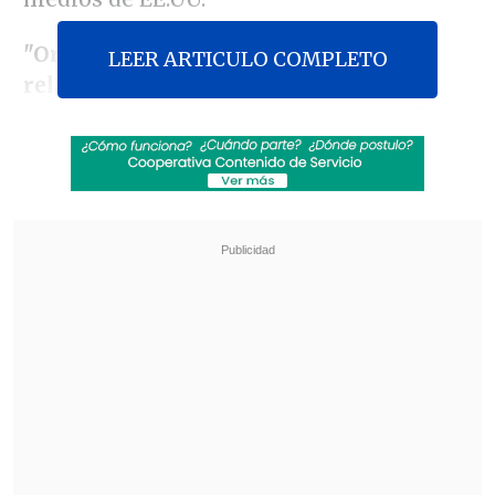
"Orlando y Katy han cambiado su
LEER ARTICULO COMPLETO
relación en los últimos meses para
centrarse en la crianza compartida"
,
pero quieren seguir
siendo considerados
"como familia, ya que su prioridad
compartida es, y siempre será, criar a su
hija con amor, estabilidad y respeto
mutuo"
, dice la nota de prensa.
Revisa también
Medio especializado postula a Mariana Di
Girolamo a los Oscar 2027
Filtran audios de las disculpas de Marité
Matus a Camilo Huerta: "Fue un error"