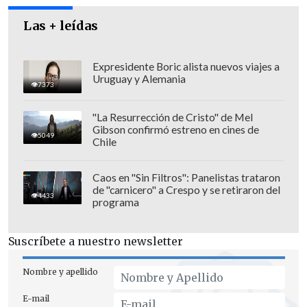
Las + leídas
Expresidente Boric alista nuevos viajes a
Uruguay y Alemania
7373
"La Resurrección de Cristo" de Mel
Gibson confirmó estreno en cines de
5049
Chile
El pasado miércoles, durante un
Caos en "Sin Filtros": Panelistas trataron
de "carnicero" a Crespo y se retiraron del
concierto en Adelaida (Australia) dentro
4433
programa
de su gira "Lifetimes Tur", Perry lloró
ante el público tras agradecerles que
Suscríbete a nuestro newsletter
"siempre" habían estado ahí para ella.
Nombre y apellido
La cantante se llevó a la gira a su hija,
E-mail
Daisy Dove, de cuatro años
, y se ha