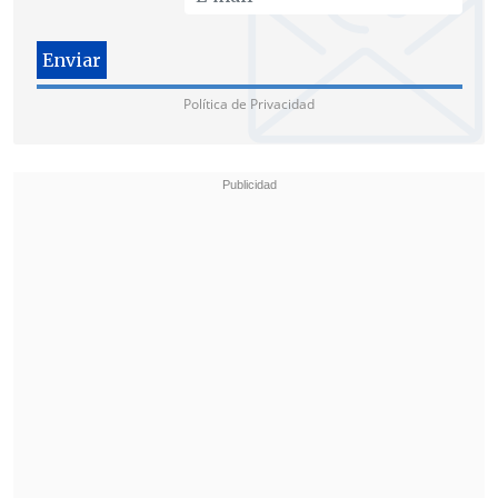
centrado en su carrera, mientras que a
Bloom se le veía en la boda de Bezos y
posteando mensajes en redes hablando
Política de Privacidad
de "un nuevo comienzo".
Bloom y Perry comenzaron a salir en
2016 y, tras una breve ruptura, se
comprometieron en 2019. En agosto de
2020 nació su hija, la primera de la
cantante y la segunda del actor, quien ya
era padre de Flynn, fruto de su relación
con la modelo Miranda Kerr.