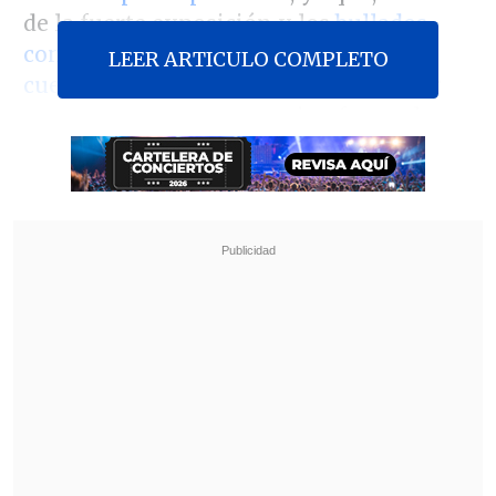
de la fuerte exposición y los
bullados
conflictos del doctor
, hubo
LEER ARTICULO COMPLETO
cuestionamientos hacia la modelo
por
tener un romance con quien fuera el
esposo de su amiga, la fallecida
periodista
Javiera Suárez
.
Revisa también
José Antonio Neme protagonizó colisión en
Las Condes
Remezón en "Hay que decirlo": Gissella
Gallardo y Manu González fueron
desvinculados
Durante el fin de semana, en el marco del