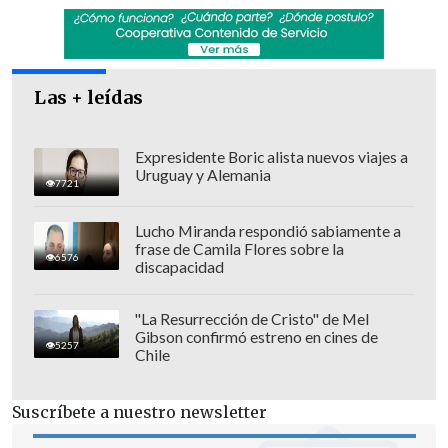
Las + leídas
Expresidente Boric alista nuevos viajes a
Uruguay y Alemania
7721
Lucho Miranda respondió sabiamente a
frase de Camila Flores sobre la
6576
La primera foto de la pareja en público. (Foto:
discapacidad
@cranberry_chic)
"La Resurrección de Cristo" de Mel
Gibson confirmó estreno en cines de
5257
Chile
Suscríbete a nuestro newsletter