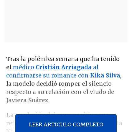
Tras la polémica semana que ha tenido
el
médico
Cristián Arriagada
al
confirmarse su romance con
Kika Silva
,
la modelo decidió romper el silencio
respecto a su relación con el viudo de
Javiera Suárez
.
La revelación del romance hizo que
reflotaran duras acusaciones de
Daniela
LEER ARTICULO COMPLETO
Nicolás
, expareja del cirujano plástico,