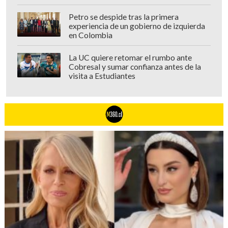
"Muchas veces conocemos una pequeña parte de las
Petro se despide tras la primera
historias que juzgamos", expresó Silva en sus redes sociales.
experiencia de un gobierno de izquierda
en Colombia
La UC quiere retomar el rumbo ante
Cobresal y sumar confianza antes de la
visita a Estudiantes