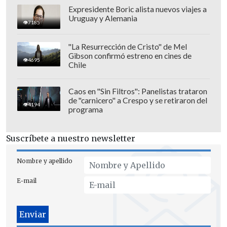
recordar que
la repetición de una
Expresidente Boric alista nuevos viajes a
Uruguay y Alemania
versión no la convierte necesariamente
7185
en un hecho
".
"La Resurrección de Cristo" de Mel
Gibson confirmó estreno en cines de
4695
Chile
Caos en "Sin Filtros": Panelistas trataron
de "carnicero" a Crespo y se retiraron del
4194
programa
Suscríbete a nuestro newsletter
Nombre y apellido
E-mail
Por ello, sintió la necesidad de escribir