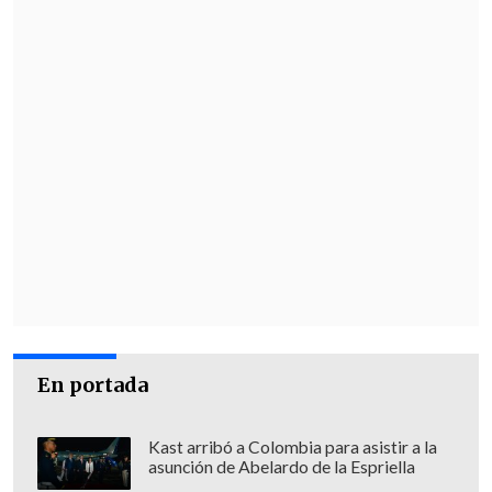
importante escribir estas palabras".
La actual pareja del cirujano plástico
hizo un llamado a
no perder "la
capacidad de mirar a los demás con
empatía y respeto
. Muchas veces
conocemos una pequeña parte de las
historias que juzgamos".
En portada
Kast arribó a Colombia para asistir a la
asunción de Abelardo de la Espriella