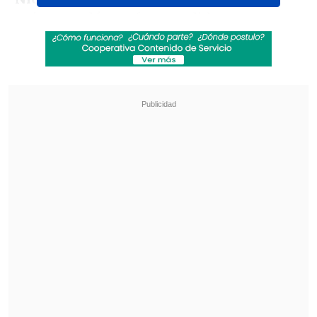
quien reveló que fue mordida por un
perro sin recibir ayuda del profesional de
la salud, calificándolo como
"un hombre
tan malo y narcisista"
.
Revisa también
"Juntos por siempre": Daniela Muñoz y alcalde
de Independencia anuncian su compromiso
"Sentí sus amenazas": Doctora que analizó
rostro de Daniela Ramírez rompió el silencio
Además de la fuerte exposición y los
bullados conflictos del doctor,
incluyendo un
supuesto historial de