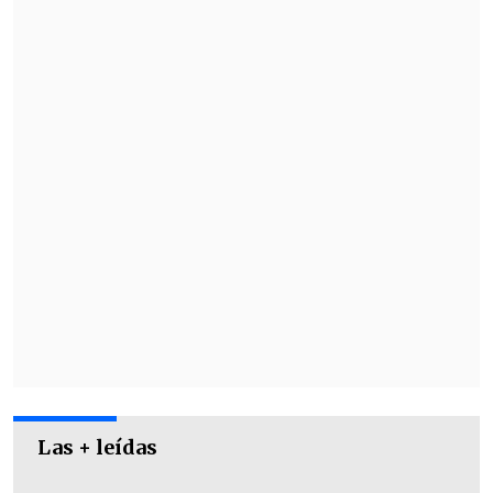
dilema del corazón al debatirse entre
amores del pasado: Simón (Ronda) y
Matteo (Pasquarelli).
Las + leídas
Asimismo, volver a ponerse los patines