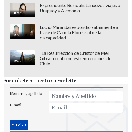
no será fácil, y mucho menos cuando el
Expresidente Boric alista nuevos viajes a
Uruguay y Alemania
plan de un villano oculto comience a
7813
complicarle el camino
Lucho Miranda respondió sabiamente a
frase de Camila Flores sobre la
La cuarta temporada de la serie, titulada
7038
discapacidad
"Soy Luna: Volver a rodar",
llegará a
Disney+ el próximo 24 de julio.
"La Resurrección de Cristo" de Mel
Gibson confirmó estreno en cines de
5324
Chile
Suscríbete a nuestro newsletter
Nombre y apellido
E-mail