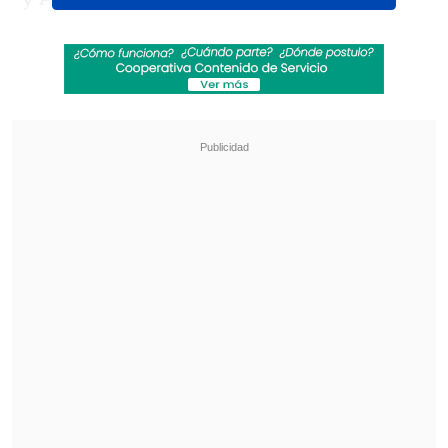
Revisa también
Cata Vallejos analizó su derrota en Miss
Universo Chile: "Me comieron los nervios"
Tras despedida de "Hay que decirlo": Gissella
Gallardo revela complejo momento de salud
En tanto, la historia girará en torno
al
regreso de la patinadora Luna Valente
(Sevilla)
a su querido "Jam & Roller"
,
justo después de un misterioso accidente
que la llevó a alejarse de las pistas.
En este contexto, la joven deberá
enfrentar traiciones, obstáculos y un