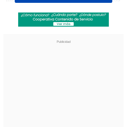
alentándola a hacerlo.
"Me encanta
desafiarme
y lograr lo que quiero a
través de algo que quizás nace como un
sueño, una idea, y después lo hice
realidad", comentó.
Revisa también
Juicio antimonopolio por fusión de Paramount-
Warner Bros. iniciará en marzo de 2027
Karol G incluirá colaboraciones con Bruno
Mars y Drake en su nuevo disco
Sobre su participación en Miss Universo,
Emilia destacó la intensidad,