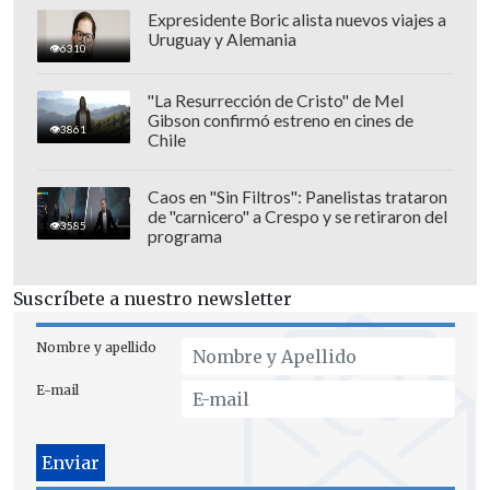
Expresidente Boric alista nuevos viajes a
Uruguay y Alemania
6310
"La Resurrección de Cristo" de Mel
Gibson confirmó estreno en cines de
3861
Chile
Caos en "Sin Filtros": Panelistas trataron
de "carnicero" a Crespo y se retiraron del
Chaperonas por doquier
3585
programa
Otro de los aspectos que le llamó la
Suscríbete a nuestro newsletter
atención fue el estricto control que las
candidatas tenían durante el concurso, el
Nombre y apellido
que llevaban a cabo a través de las
E-mail
chaperonas, quienes tenían el registro
diario del comportamiento de las
participantes.
"No podías ir al baño sin