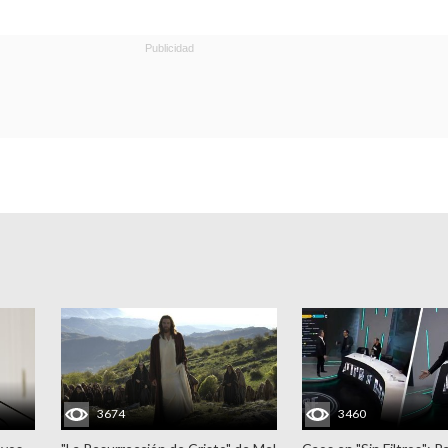
3674
3460