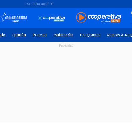
Escucha aquí ▼
ndo
Opinión
Podcast
Multimedia
Programas
Marcas & Neg