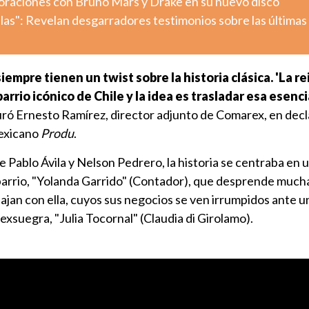
aboraciones con Bruno Mars y Drake en su nuevo disco
llas": Revelan desgarradores testimonios sobre las últimas
siempre tienen un twist sobre la historia clásica. 'La r
arrio icónico de Chile y la idea es trasladar esa esenci
uró Ernesto Ramírez, director adjunto de Comarex, en dec
mexicano
Produ
.
e Pablo Ávila y Nelson Pedrero, la historia se centraba en 
arrio, "Yolanda Garrido" (Contador), que desprende mucha
bajan con ella, cuyos sus negocios se ven irrumpidos ante
 exsuegra, "Julia Tocornal" (Claudia di Girolamo).