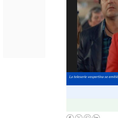
La teleserie vespertina se emiti