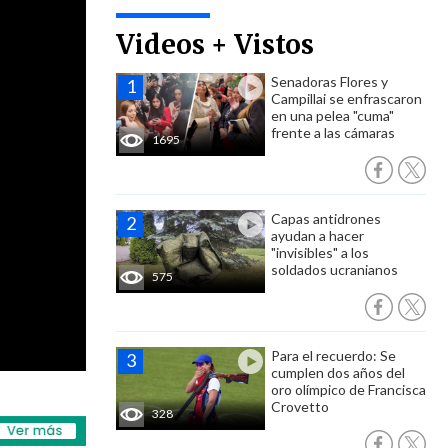
Videos + Vistos
Senadoras Flores y
Campillai se enfrascaron
en una pelea "cuma"
frente a las cámaras
1695
Capas antidrones
ayudan a hacer
"invisibles" a los
soldados ucranianos
575
Para el recuerdo: Se
cumplen dos años del
oro olímpico de Francisca
Crovetto
328