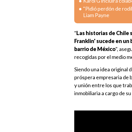
Karol G incluirá col
"Pidió perdón de rodi
Liam Payne
"
Las historias de Chile 
Franklin' sucede en un b
barrio de México
", aseg
recogidas por el medio 
Siendo una idea original d
próspera empresaria de b
y unión entre los que tra
inmobiliaria a cargo de su