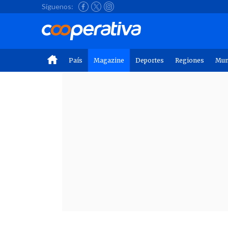
Síguenos:
País
Magazine
Deportes
Regiones
Mu