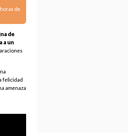
 horas de
eina de
a a un
laraciones
una
 felicidad
 una amenaza