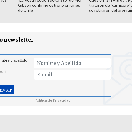
evos
"La Resurrección de Cristo" de Mel
Caos en "Sin Filtros": P
Gibson confirmó estreno en cines
trataron de "carnicero"
de Chile
se retiraron del progra
ro newsletter
mbre y apellido
mail
Política de Privacidad