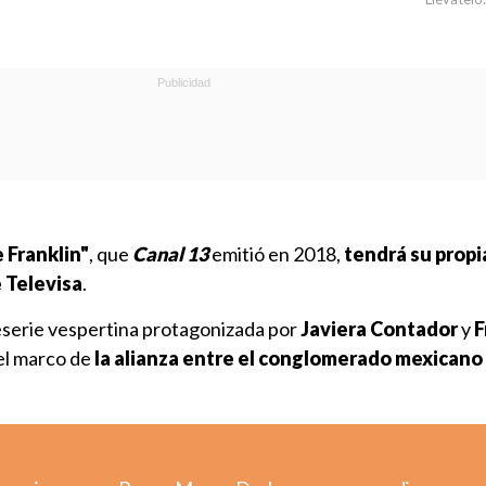
 Franklin"
, que
Canal 13
emitió en 2018,
tendrá su propi
 Televisa
.
leserie vespertina protagonizada por
Javiera Contador
y
F
el marco de
la alianza entre el conglomerado mexicano 