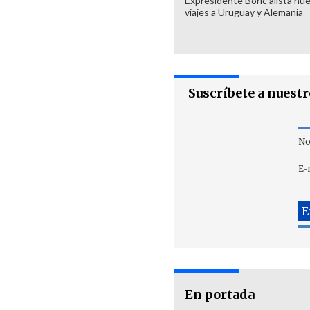
Expresidente Boric alista nu
viajes a Uruguay y Alemania
Suscríbete a nuest
No
E-
En portada