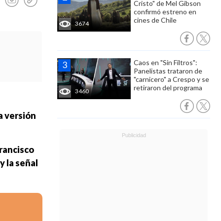
Cristo" de Mel Gibson
confirmó estreno en
cines de Chile
3674
Caos en "Sin Filtros":
Panelistas trataron de
"carnicero" a Crespo y se
retiraron del programa
3460
a versión
rancisco
y la señal