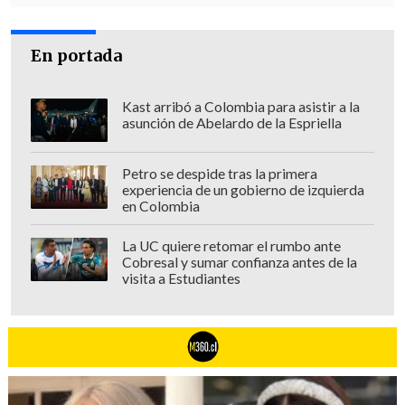
relevante que, en un sistema donde está
todo privatizado
-legítimamente, con
En portada
sus respectivas líneas editoriales-,
no se
preserve un canal de carácter público,
Kast arribó a Colombia para asistir a la
que por ley, por su gobierno corporativo,
asunción de Abelardo de la Espriella
está obligado a ser plural?
Ese es el valor
de TVN".
Petro se despide tras la primera
experiencia de un gobierno de izquierda
Opciones de financiamiento
en Colombia
Vidal reafirmó entonces que, al aumentar
La UC quiere retomar el rumbo ante
Cobresal y sumar confianza antes de la
los costos y reducirse los recursos a la
visita a Estudiantes
mitad en 20 años,
el funcionamiento de
la estación
"
se hace inviable
. Y por eso
es que
en mi presentación al Senado
hace como dos meses
, con el acuerdo del
directorio completo -derecha e