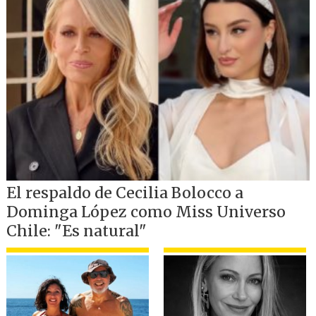
izquierda-,
le dijimos al Estado: se acabó,
no podemos seguir endeudándonos
para funcionar
. El Estado tiene la
palabra".
Con respecto a las opciones de
financiamiento en este complejo
escenario, recordó que "
el Presidente
Piñera
fue el primero que se dio cuenta
de que el modelo de 1992 no era viable, y
mandó un proyecto de ley
, por primera
vez en la historia de TVN,
para que el
Presupuesto de cada año contenga un
aporte desde el Estado
.
Y el Presidente
Boric mandó una indicación para subir
el monto
, pasando de 4 mil millones de