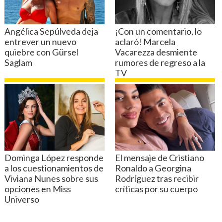
pesos a 5 mil 500 millones".
Mientras que la tramitación de aquella
reforma "avanza lentamente"
en el
Congreso, el presidente del directorio del
canal opina que "
TVN debe tener un
financiamiento mixto
. O sea, seguir
concursando en el mercado con el resto
de los canales por la entretención e
información, pero recibir un
financiamiento para aquello que sólo
hace TVN, que son los cinco temas que
mencioné antes".