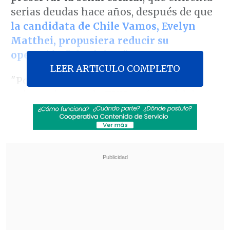
serias deudas hace años, después de que
la candidata de Chile Vamos, Evelyn
Matthei, propusiera reducir su
operación "al mínimo"
.
LEER ARTICULO COMPLETO
"Por primera vez desde 1990, la
existencia o no de TVN está en el debate
político, en el marco de una campaña
presidencial", observó el también
exministro en
El Diario de Cooperativa
,
antes de afirmar que
la militante UDI
divulgó "desinformación" al sostener
que la estación no es tan distinta a sus
competidores
.
Revisa también