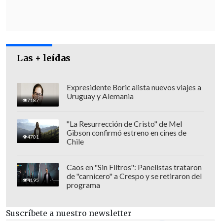
ningún otro canal en Chile".
"
Hay que agregarle que esa emisión
pública, en términos de información,
Las + leídas
está definida por el pluralismo de todo
tipo
, que se expresa en la señal de
noticias principal, y en el canal 24 Horas.
Expresidente Boric alista nuevos viajes a
Uruguay y Alemania
Eso es TVN", remarcó el presidente de su
7187
directorio.
"La Resurrección de Cristo" de Mel
Gibson confirmó estreno en cines de
4701
Chile
Caos en "Sin Filtros": Panelistas trataron
de "carnicero" a Crespo y se retiraron del
4195
programa
Suscríbete a nuestro newsletter