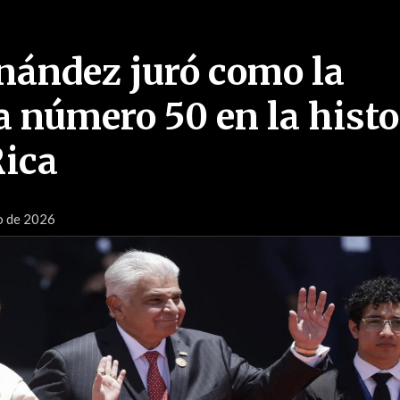
nández juró como la
a número 50 en la histo
Rica
o de 2026