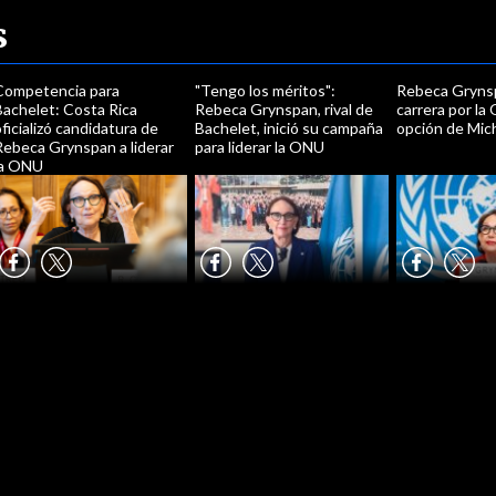
s
Competencia para
"Tengo los méritos":
Rebeca Grynsp
Bachelet: Costa Rica
Rebeca Grynspan, rival de
carrera por la
ficializó candidatura de
Bachelet, inició su campaña
opción de Mic
Rebeca Grynspan a liderar
para liderar la ONU
la ONU