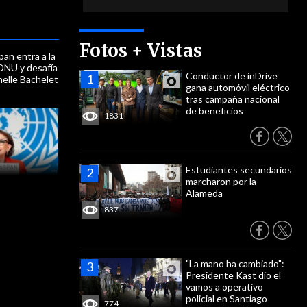
Fotos + Vistas
an entra a la
 ONU y desafía
Conductor de inDrive
helle Bachelet
gana automóvil eléctrico
tras campaña nacional
de beneficios
1831
Estudiantes secundarios
marcharon por la
Alameda
837
"La mano ha cambiado":
Presidente Kast dio el
vamos a operativo
policial en Santiago
774