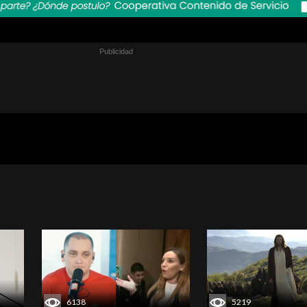
6138
5219