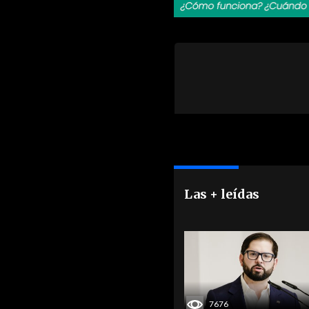
Las + leídas
7676