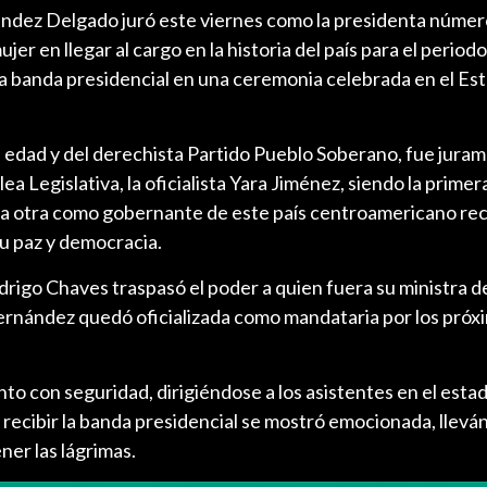
ández Delgado juró este viernes como la presidenta númer
jer en llegar al cargo en la historia del país para el period
ó la banda presidencial en una ceremonia celebrada en el Es
 edad y del derechista Partido Pueblo Soberano, fue jura
ea Legislativa, la oficialista Yara Jiménez, siendo la primer
 a otra como gobernante de este país centroamericano re
u paz y democracia.
drigo Chaves traspasó el poder a quien fuera su ministra de
Fernández quedó oficializada como mandataria por los próx
o con seguridad, dirigiéndose a los asistentes en el estadi
s recibir la banda presidencial se mostró emocionada, llevá
ner las lágrimas.