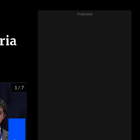
ria
1
/ 7