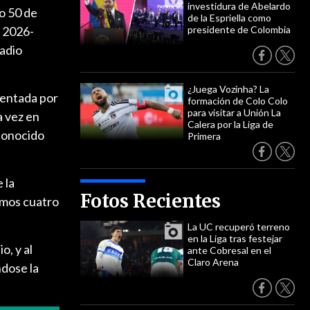
investidura de Abelardo
o 50 de
de la Espriella como
o 2026-
presidente de Colombia
tadio
¿Juega Vozinha? La
mentada por
formación de Colo Colo
para visitar a Unión La
a vez en
Calera por la Liga de
conocido
Primera
 la
Fotos Recientes
imos cuatro
La UC recuperó terreno
en la Liga tras festejar
o, y al
ante Cobresal en el
Claro Arena
ndose la