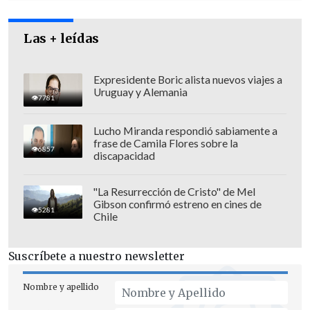
Las + leídas
Expresidente Boric alista nuevos viajes a
Uruguay y Alemania
7781
China ya había suspendido
anteriormente las exportaciones de
Lucho Miranda respondió sabiamente a
frase de Camila Flores sobre la
Chile por brote de gripe aviar,
pero las
6857
discapacidad
reanudó a finales de 2024,
luego de 18
meses.
"La Resurrección de Cristo" de Mel
Gibson confirmó estreno en cines de
5281
SAG ha confirmado 20 casos este año
Chile
El
Servicio Agrícola y Ganadero (SAG)
Suscríbete a nuestro newsletter
confirmó que, a principios de abril,
se
han registrado un total de 20 brotes de
Nombre y apellido
gripe aviar
en lo que va del presente año: