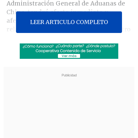
Administración General de Aduanas de
China,
tendrá efecto inmediato y
afectará a todas las aves y productos
LEER ARTICULO COMPLETO
relacionados a su producción
en nuestro
país, consignó
T13
.
Revisa también
"Lilac Typhoon": PDI indaga "posibles ataques
informáticos" de un grupo de ciberespionaje
asiático
Heridos y durmiendo entre los árboles: La
cotidiana incertidumbre de los migrantes
llegados a Ceuta
El Ejecutivo del gigante asiático