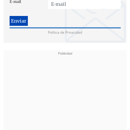
E-mail
15 de ellos en aves de traspatios, tres en
silvestres y dos en comerciales.
A nivel nacional,
se estima que más de
Política de Privacidad
700 mil aves han sido afectadas por la
enfermedad
, siendo las regiones del
Maule (8), O'Higgins (4) y Valparaíso (3)
las más afectadas según el registro
oficial, cerró el medio.
[Lea también]
Araucanía: Agricultores
piden medidas ante posible crisis por
gripe aviar y alza de fertilizantes