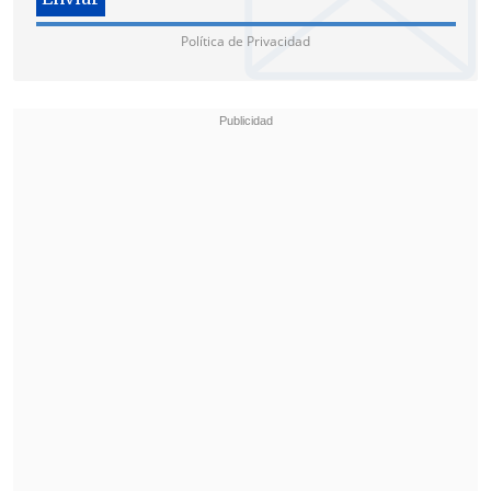
Política de Privacidad
Según las primeras investigaciones
compartidas por la Fiscalía, los autores
irrumpieron en las oficinas, rompieron el
portón de ingreso, sustrajeron
documentos e incendiaron más de 10
vehículos.
Durante la audiencia de formulación de
cargos, el Ministerio Publico presentó
pruebas para demostrar que dos agentes
policiales fueron agredidos con piedras y
que fueron ellos quienes identificaron a