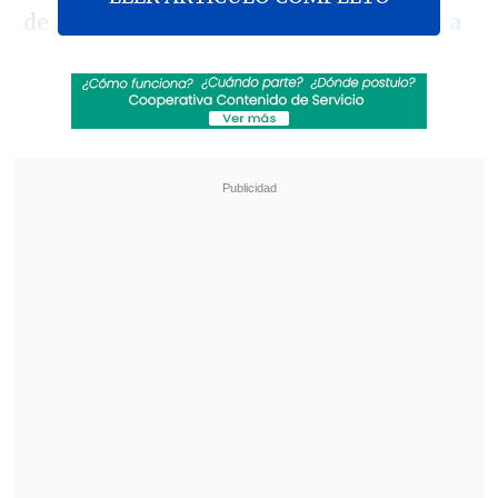
de
las
protestas indígenas en rechazo a
la eliminación del subsidio al diésel
,
decretada por el presidente
Daniel
Noboa
.
Revisa también
Varios ataques con explosivos marcan inicio
del nuevo gobierno de Colombia
Carmona viajó a Cuba por segunda vez este
año y se reunió con Díaz-Canel
Todos ingresaron a prisión menos una
mujer a la que se le impusieron medidas
alternativas, indicó este miércoles la
Fiscalía General del Estado en un