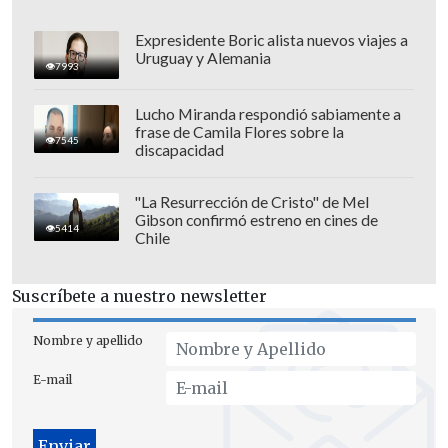
Expresidente Boric alista nuevos viajes a
Uruguay y Alemania
7993
El pasado lunes, alrededor de un millar
de personas atacaron en Otavalo un
Lucho Miranda respondió sabiamente a
frase de Camila Flores sobre la
destacamento policial, dañaron su
7545
discapacidad
infraestructura y quemaron vehículos
policiales y particulares, según informó
"La Resurrección de Cristo" de Mel
Gibson confirmó estreno en cines de
la Policía Nacional.
5414
Chile
Suscríbete a nuestro newsletter
Nombre y apellido
E-mail