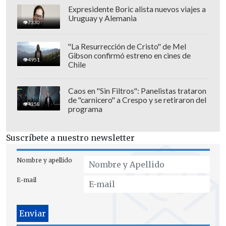
Expresidente Boric alista nuevos viajes a
Uruguay y Alemania
7330
"La Resurrección de Cristo" de Mel
Gibson confirmó estreno en cines de
4951
Chile
En estos ejercicios "rutinarios", según
Putin,
las fuerzas nucleares rusas
Caos en "Sin Filtros": Panelistas trataron
de "carnicero" a Crespo y se retiraron del
lanzaron un misil balístico
4358
programa
intercontinental Yars
-de hasta 12.000
kilómetros de alcance- desde el
Suscríbete a nuestro newsletter
cosmódromo de Plesetsk, que se
encuentra a casi 800 kilómetros al norte
Nombre y apellido
de Moscú.
E-mail
El misil fue lanzado con destino al
polígono de Kura en la península de