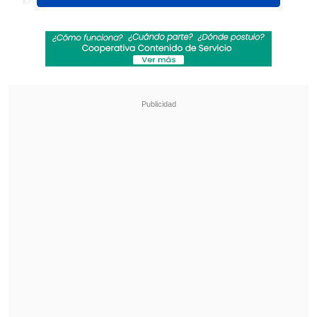
otros países,
he dado instrucciones al
Departamento de Guerra para que
comience a probar nuestras armas
nucleares
en igualdad de condiciones.
Ese proceso comenzará de inmediato",
dijo Trump a través de su red social
Truth Social.
Revisa también
Eclipse solar comenzará en Siberia y cruzará el
Ártico antes de llegar a España
Tailandia: Adolescente mató a sus abuelos y
protagonizó tiroteo en su escuela