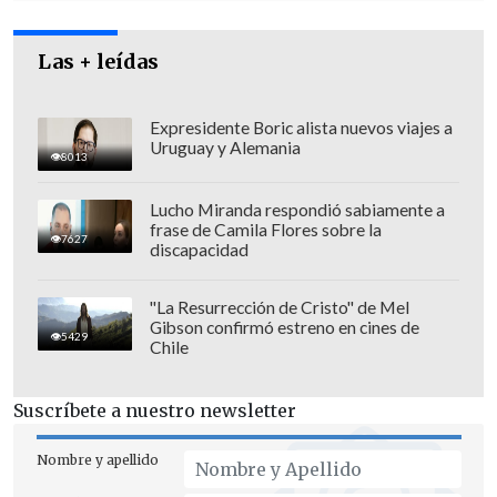
Las + leídas
Expresidente Boric alista nuevos viajes a
Uruguay y Alemania
8013
Lucho Miranda respondió sabiamente a
frase de Camila Flores sobre la
7627
discapacidad
"La Resurrección de Cristo" de Mel
Gibson confirmó estreno en cines de
5429
Chile
En paralelo,
Irán anunció que pausaba
Suscríbete a nuestro newsletter
las negociaciones de paz que lleva a
cabo con la Administración de Trump
Nombre y apellido
en represalia por los ataques israelíes en