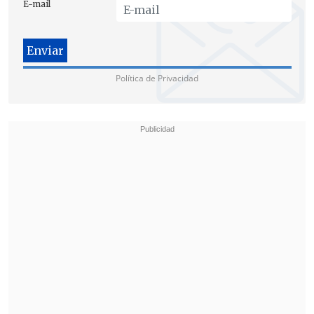
E-mail
territorio libanés.
Tras la llamada con Netanyahu y
después de mantener inusuales
Política de Privacidad
contactos con Hizbulá, Trump anunció
que tanto Israel como el grupo chií se
comprometieron a frenar sus ataques.
El Gobierno libanés confirmó que
Hizbulá aceptó cesar sus ataques, pero
Netanyahu indicó en redes sociales que
Israel reanudará la ofensiva en Beirut si
recibe algún ataque del grupo chiíta.