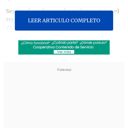
Según el medio estadounidense
Axios
, el
reproche de Trump -
"you're fucking
LEER ARTICULO COMPLETO
crazy"
- ocurrió el lunes y refleja el
descontento de republicano ante las
nuevas incursiones militares de su
aliado en Medio Oriente.
Revisa también
Netanyahu rechaza plan de Trump que
contempla desarme de Hamás y repliegue de
Israel en Gaza
El papa urgió a Ucrania y Rusia a que detengan
los ataques a objetivos civiles