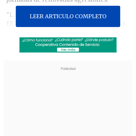
"Las fuerzas del Comando Central de
LEER ARTICULO COMPLETO
EE.UU. comenzaron a lanzar bombardeos
adicionales de defensa propia hoy a las
5:15 p.m. ET (misma hora en Chile) contra
múltiples objetivos en Irán bajo la orden
del comandante en jefe (el presidente
Donald Trump)", expuso el organismo,
con sede en Florida, en un mensaje en X.
Revisa también
Eclipse solar comenzará en Siberia y cruzará el
Ártico antes de llegar a España
Tailandia: Adolescente mató a sus abuelos y
protagonizó tiroteo en su escuela