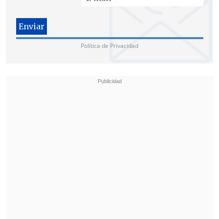
Política de Privacidad
El presidente Trump había avisado más
temprano que
atacarían con "dureza" a
Irán durante un acto en la Casa Blanca
,
aunque el fin de semana había insistido