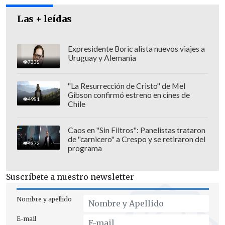
Las + leídas
El Centcom, que no aclaró la duración de
Expresidente Boric alista nuevos viajes a
las agresiones, ni los objetivos, sostuvo
Uruguay y Alemania
7338
que los
"bombardeos son en respuesta a
las agresiones injustificadas y
"La Resurrección de Cristo" de Mel
continuas de Irán".
Gibson confirmó estreno en cines de
4981
Chile
Apenas momentos antes del anuncio, el
secretario de Guerra de Estados Unidos,
Caos en "Sin Filtros": Panelistas trataron
de "carnicero" a Crespo y se retiraron del
Pete Hegseth
, avisó en las instalaciones
4372
programa
del Centcom que "atacarían con fuerza
esta noche" a la República Islámica, a la
Suscríbete a nuestro newsletter
que Washington acusa de haber atacado
a un helicóptero estadounidense con dos
Nombre y apellido
soldados, quienes sobrevivieron.
E-mail