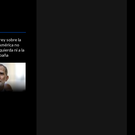
rey sobre la
América no
zquierda ni a la
spaña