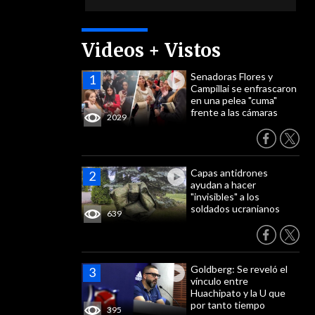
Videos + Vistos
Senadoras Flores y
Campillai se enfrascaron
en una pelea "cuma"
frente a las cámaras
2029
Capas antidrones
ayudan a hacer
"invisibles" a los
soldados ucranianos
639
Goldberg: Se reveló el
vínculo entre
Huachipato y la U que
por tanto tiempo
395