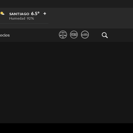
+
+
+
6.5°
SANTIAGO
Humedad
92%
ocios