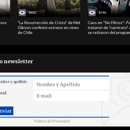
4802
4246
evos
"La Resurrección de Cristo" de Mel
Caos en "Sin Filtros": P
Gibson confirmó estreno en cines
trataron de "carnicero"
de Chile
se retiraron del progra
ro newsletter
mbre y apellido
mail
Política de Privacidad