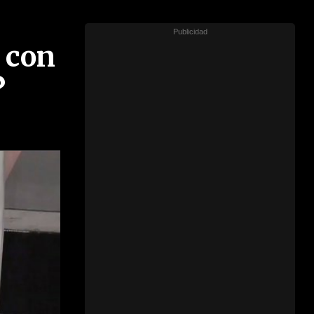
ó con
?