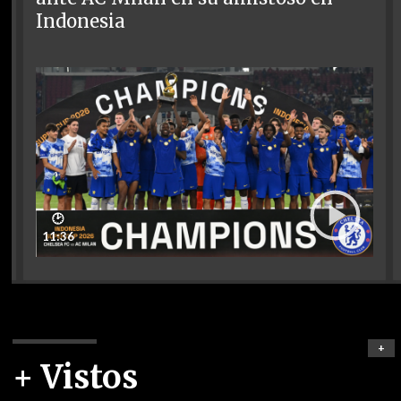
Indonesia
🕑
11:36
+
+ Vistos