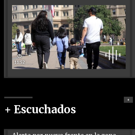
🕑
11:52
+
+ Escuchados