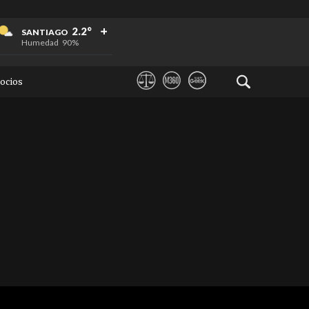
+
+
+
2.2°
SANTIAGO
Humedad
90%
ocios