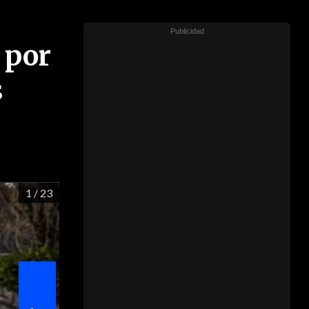
 por
s
1
/ 23