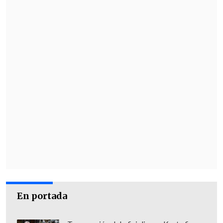
detectado varios cohetes disparados
desde Líbano, algunos de los cuales
fueron interceptados.
Según el servicio de emergencias israelí
Magen David Adom (MDA),
un hombre
de unos cincuenta años resultó herido
en la cabeza por un impacto de metralla
y se encuentra consciente, con
pronóstico menos grave, mientras que
otro conductor de 31 años también
sufrió lesiones leves.
Hizbulá reivindicó este martes sus
primeros ataques desde que Israel
En portada
anunciara de madrugada el
inicio de una
ofensiva terrestre contra el sur del