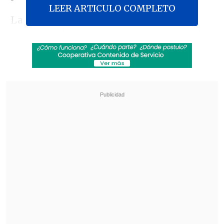
LEER ARTICULO COMPLETO
La formación armada dijo en un
comunicado que lanzó una andanada de
cohetes 'Fadi-4' contra la base de Glilot,
que aseguró que pertenece a la unidad de
Inteligencia Militar 8200; y contra una
sede del Mosad ubicada a las afueras de
la localidad de Tel Aviv, en el centro de
Israel.
Revisa también
Pentágono libera nuevos archivos sobre
eventos ovni
Abelardo de la Espriella asumió la presidencia
de Colombia para el periodo 2026-2030