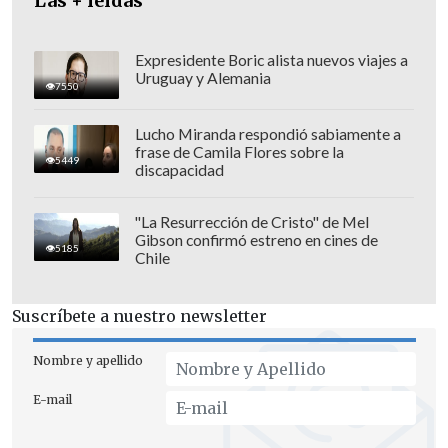
Las + leídas
Expresidente Boric alista nuevos viajes a
Uruguay y Alemania
7550
Lucho Miranda respondió sabiamente a
frase de Camila Flores sobre la
5449
discapacidad
"La Resurrección de Cristo" de Mel
Gibson confirmó estreno en cines de
5185
Chile
Suscríbete a nuestro newsletter
Las versiones 1, 2 y 3 de los cohetes de
tipo Fadi, bautizados en honor a un
Nombre y apellido
combatiente del grupo asesinado por
E-mail
Israel en 1987, han sido utilizados por