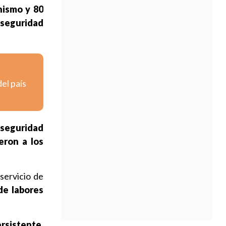
nismo y 80
 seguridad
el país
 seguridad
eron a los
servicio de
de labores
rsistente
,