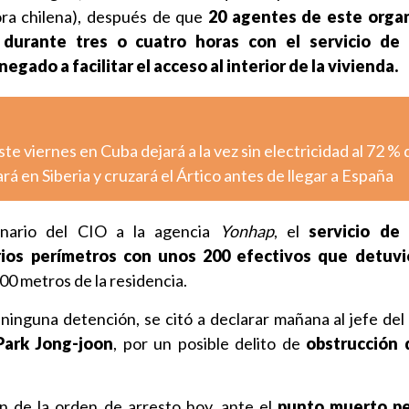
ora chilena), después de que
20 agentes de este orga
n durante tres o cuatro horas con el servicio de
negado a facilitar el acceso al interior de la vivienda.
e viernes en Cuba dejará a la vez sin electricidad al 72 % d
rá en Siberia y cruzará el Ártico antes de llegar a España
nario del CIO a la agencia
Yonhap
, el
servicio de
rios perímetros con unos 200 efectivos que detuvi
00 metros de la residencia.
 ninguna detención, se citó a declarar mañana al jefe del 
Park Jong-joon
, por un posible delito de
obstrucción 
ón de la orden de arresto hoy, ante el
punto muerto pe