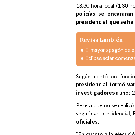
13.30 hora local (1.30 h
policías se encarara
presidencial, que se ha 
Revisa también
El mayor apagón de est
Eclipse solar comenza
Según contó un funcio
presidencial formó va
investigadores
a unos 2
Pese a que no se realizó
seguridad presidencial,
oficiales.
"En cuanto a la ejecuci