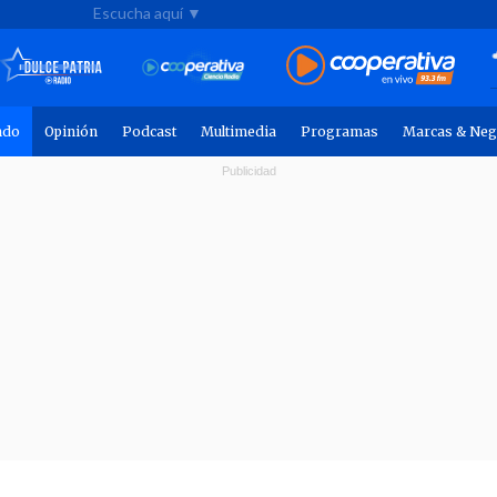
Escucha aquí ▼
ndo
Opinión
Podcast
Multimedia
Programas
Marcas & Neg