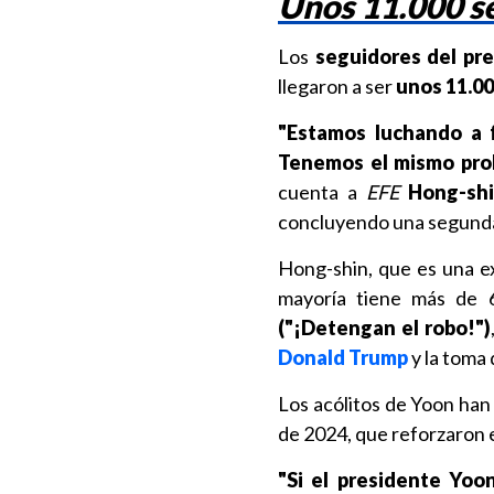
Unos 11.000 s
Los
seguidores del pr
llegaron a ser
unos 11.000
"Estamos luchando a f
Tenemos el mismo prob
cuenta a
EFE
Hong-sh
concluyendo una segunda 
Hong-shin, que es una ex
mayoría tiene más de 
("¡Detengan el robo!")
Donald Trump
y la toma
Los acólitos de Yoon han 
de 2024, que reforzaron 
"Si el presidente Yo