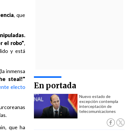
dencia
, que
nipuladas.
r el robo"
,
lido y está
(la inmensa
he steal!"
En portada
ente electo
Nuevo estado de
excepción contempla
 surcoreanas
interceptación de
telecomunicaciones
as.
in, que ha