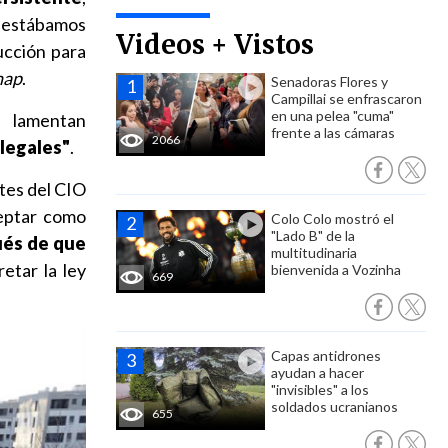
 estábamos
Videos + Vistos
ucción para
hap
.
Senadoras Flores y
Campillai se enfrascaron
en una pelea "cuma"
e lamentan
frente a las cámaras
2066
 legales"
.
ntes del CIO
ceptar como
Colo Colo mostró el
"Lado B" de la
ués de que
multitudinaria
etar la ley
bienvenida a Vozinha
669
Capas antidrones
ayudan a hacer
"invisibles" a los
soldados ucranianos
655