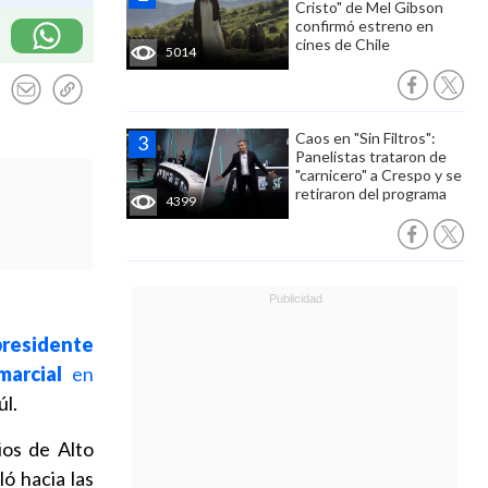
Cristo" de Mel Gibson
confirmó estreno en
cines de Chile
5014
Caos en "Sin Filtros":
Panelistas trataron de
"carnicero" a Crespo y se
retiraron del programa
4399
presidente
arcial
en
úl.
ios de Alto
ó hacia las