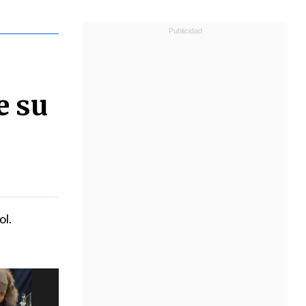
e su
ol.