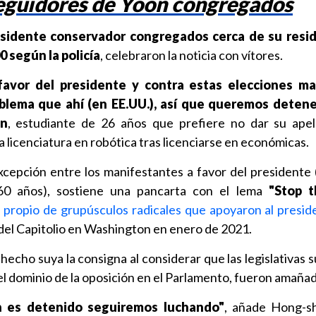
eguidores de Yoon congregados
esidente conservador congregados cerca de su resi
 según la policía
, celebraron la noticia con vítores.
avor del presidente y contra estas elecciones ma
lema que ahí (en EE.UU.), así que queremos detene
in
, estudiante de 26 años que prefiere no dar su apel
licenciatura en robótica tras licenciarse en económicas.
cepción entre los manifestantes a favor del presidente 
60 años), sostiene una pancarta con el lema
"Stop t
,
propio de grupúsculos radicales que apoyaron al presid
 del Capitolio en Washington en enero de 2021.
hecho suya la consigna al considerar que las legislativas
el dominio de la oposición en el Parlamento, fueron amañad
on es detenido seguiremos luchando"
, añade Hong-sh