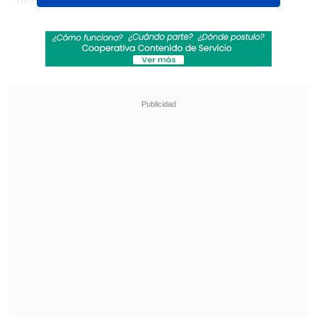
directora de comunicaciones del duque
de Sussex, que viajó a Londres desde Los
Ángeles, con
Liam Maguire
, quien dirige
el equipo de relaciones públicas de los
duques en el Reino Unido, junto al
secretario de comunicaciones del rey,
Tobyn Andreae
, en el club Royal Over-
Seas League, en el centro de Londres.
Revisa también
"Desastre nacional" en Colombia: Al menos 71
muertos por terremoto
Al menos 20 edificios colapsados por sismo 7,4
en Cali, sede de la reciente investidura
presidencial