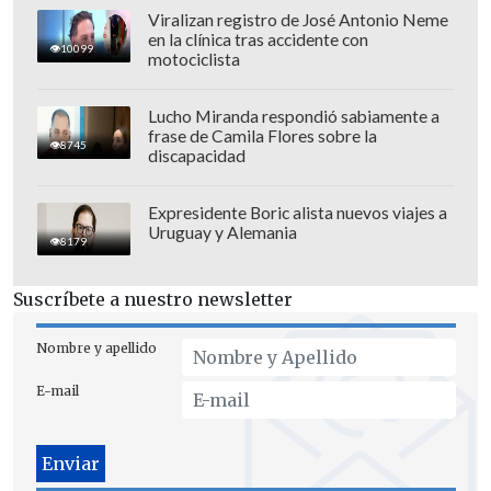
Viralizan registro de José Antonio Neme
en la clínica tras accidente con
10099
motociclista
Lucho Miranda respondió sabiamente a
frase de Camila Flores sobre la
8745
discapacidad
Expresidente Boric alista nuevos viajes a
Uruguay y Alemania
8179
Suscríbete a nuestro newsletter
Nombre y apellido
Los duques de Sussex, Harry y
Meghan
,
E-mail
decidieron apartarse de la Casa Real en
enero de 2020, pero después las
tensiones entre ellos y la familia real
se