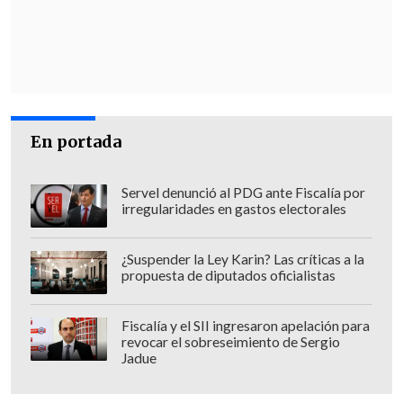
instancia al
actual embajador de Chile en
Israel,
Gabriel Zaliasnik
.
La petición del bloque gubernamental se
fundamentaba en los chats de WhatsApp
donde
el hoy diplomático sugería
En portada
evaluar la interrupción del servicio de
internet en el país
durante las semanas
Servel denunció al PDG ante Fiscalía por
más complejas de las protestas de 2019.
irregularidades en gastos electorales
Sin embargo, la moción para que
¿Suspender la Ley Karin? Las críticas a la
Zaliasnik compareciera ante el Congreso
propuesta de diputados oficialistas
fue rechazada de plano por la mayoría
dederecha que compone la comisión,
Fiscalía y el SII ingresaron apelación para
revocar el sobreseimiento de Sergio
dando por cerrada la controversia en la
Jadue
sesión de este martes.