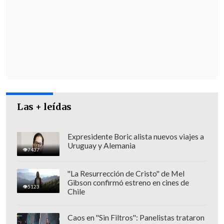
cargos penales de forma unánime.
El fallo,
dictado en enero por el Cuarto
Tribunal de Juicio Oral en lo Penal de
Santiago
, generó un
enorme debate
político y social
, dado que resolvió que
desde la escopeta del excarabinero se
dispararon los perdigones que cegaron al
Las + leídas
joven, pero aplicó retroactivamente la
Ley Naín-Retamal
, reconociendo la
figura de
legítima defensa
Expresidente Boric alista nuevos viajes a
Uruguay y Alemania
privilegiada
en el contexto de las
7437
manifestaciones.
"La Resurrección de Cristo" de Mel
Gibson confirmó estreno en cines de
5123
Chile
Caos en "Sin Filtros": Panelistas trataron