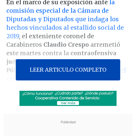
En el marco de su exposición ante
la
comisión especial de la Cámara de
Diputadas y Diputados que indaga los
hechos vinculados al estallido social de
2019
, el exteniente coronel de
Carabineros
Claudio Crespo
arremetió
este martes contra la
contraofensiva
judicial iniciada por el Ministerio
LEER ARTICULO COMPLETO
Público
para revertir
su absolución en el
caso de Gustavo Gatica
.
"Yo tengo juicios pendientes todavía. La
Fiscalía y todos los perseguidores que
me persiguen presentaron un recurso de
nulidad a la Corte para poder anular el
juicio del caso de Gustavo Gatica, donde