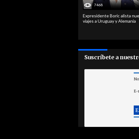
7468
Expresidente Boric alista nu
viajes a Uruguay y Alemania
Suscríbete a nuest
No
E-