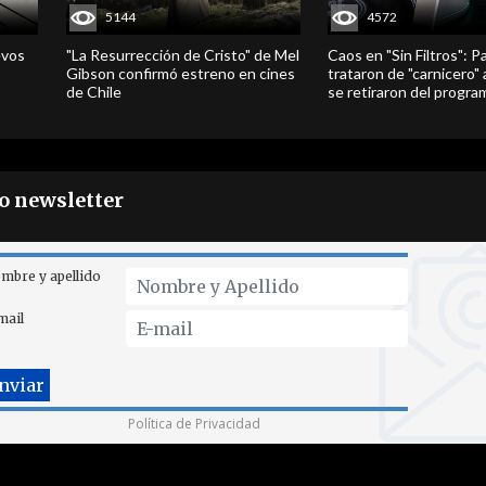
5144
4572
evos
"La Resurrección de Cristo" de Mel
Caos en "Sin Filtros": P
Gibson confirmó estreno en cines
trataron de "carnicero"
de Chile
se retiraron del progra
ro newsletter
mbre y apellido
mail
Política de Privacidad