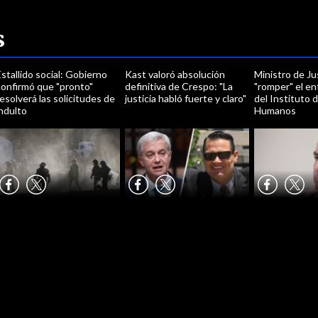
s
stallido social: Gobierno
Kast valoró absolución
Ministro de Ju
confirmó que "pronto"
definitiva de Crespo: "La
"romper" el en
esolverá las solicitudes de
justicia habló fuerte y claro"
del Instituto
ndulto
Humanos