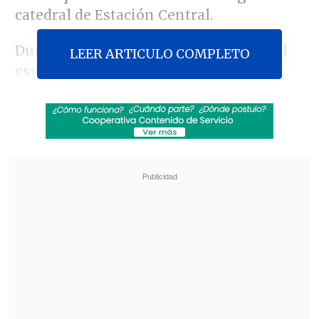
catedral de Estación Central.
Durán señaló que
"consecuentes con el
LEER ARTICULO COMPLETO
espíritu que anima al evangelio,
perdonamos a todos quienes nos han
ofendido".
Revisa también
Escolta del exministro Cordero frustró a
disparos un portonazo en Vitacura
Incendio en domicilio provocó la muerte de
dos adultos mayores en Recoleta
Y añadió que "es justo también que en
nombre de las Iglesias Evangélicas aquí