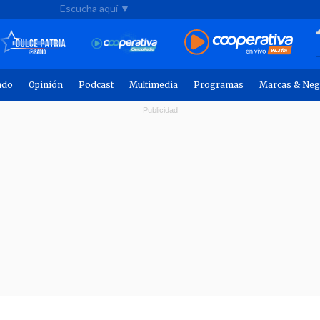
Escucha aquí ▼
ndo
Opinión
Podcast
Multimedia
Programas
Marcas & Neg