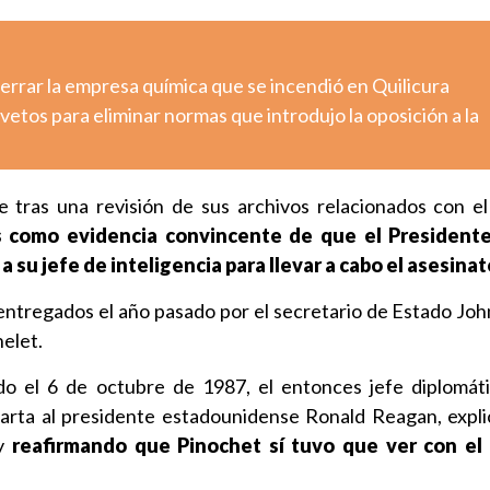
errar la empresa química que se incendió en Quilicura
etos para eliminar normas que introdujo la oposición a la
tras una revisión de sus archivos relacionados con e
 como evidencia convincente de que el President
su jefe de inteligencia para llevar a cabo el asesinat
 entregados el año pasado por el secretario de Estado John
elet.
do el 6 de octubre de 1987, el entonces jefe diplomá
carta al presidente estadounidense Ronald Reagan, expli
y
reafirmando que Pinochet sí tuvo que ver con el