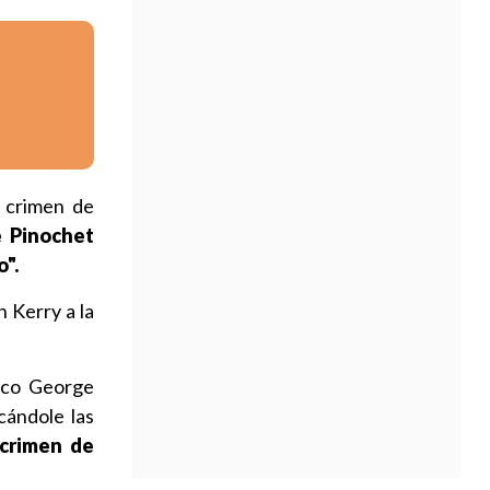
l crimen de
e Pinochet
o".
 Kerry a la
tico George
cándole las
 crimen de