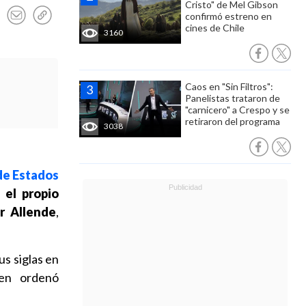
Cristo" de Mel Gibson
confirmó estreno en
cines de Chile
3160
Caos en "Sin Filtros":
Panelistas trataron de
"carnicero" a Crespo y se
retiraron del programa
3038
 de Estados
 el propio
r Allende
,
us siglas en
ien ordenó