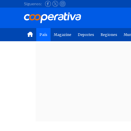
Síguenos:
País
Magazine
Deportes
Regiones
Mu