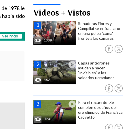
l de 1978 le
Videos + Vistos
 había sido
Senadoras Flores y
Campillai se enfrascaron
en una pelea "cuma"
frente a las cámaras
1339
Capas antidrones
ayudan a hacer
"invisibles" a los
soldados ucranianos
562
Para el recuerdo: Se
cumplen dos años del
oro olímpico de Francisca
Crovetto
324