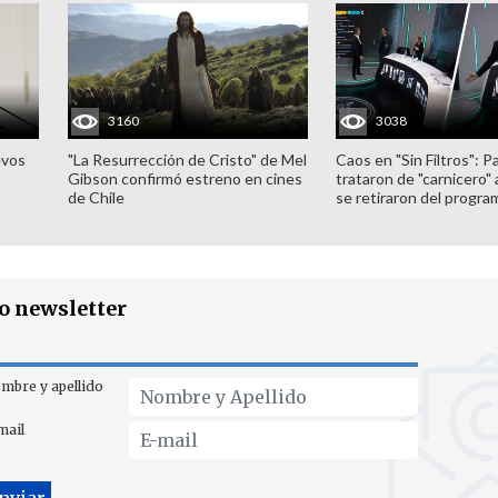
3160
3038
evos
"La Resurrección de Cristo" de Mel
Caos en "Sin Filtros": P
Gibson confirmó estreno en cines
trataron de "carnicero"
de Chile
se retiraron del progra
ro newsletter
mbre y apellido
mail