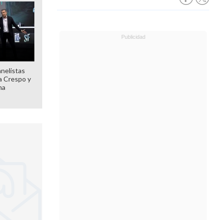
anelistas
 a Crespo y
ma