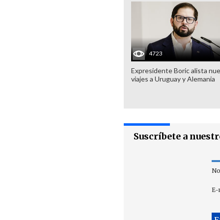
4723
Expresidente Boric alista nu
viajes a Uruguay y Alemania
Suscríbete a nuest
No
E-