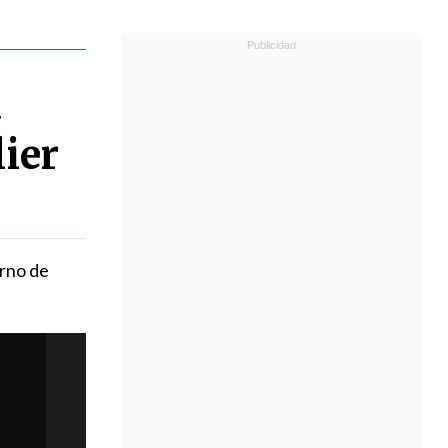
a
lier
erno de