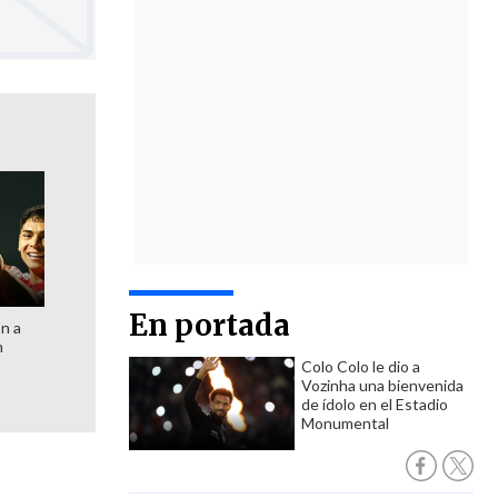
En portada
ón a
n
Colo Colo le dio a
Vozinha una bienvenida
de ídolo en el Estadio
Monumental