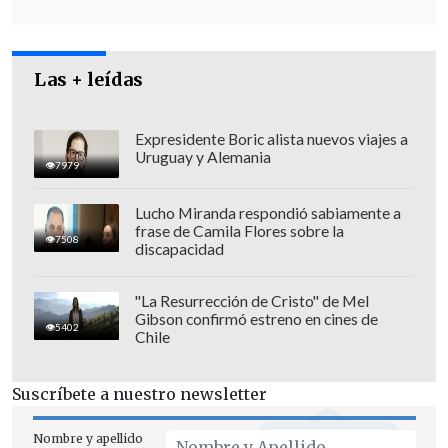
Las + leídas
Expresidente Boric alista nuevos viajes a
Uruguay y Alemania
7979
Lucho Miranda respondió sabiamente a
Mientras que "
el empleado público que,
frase de Camila Flores sobre la
7508
abusando de su cargo o sus funciones,
discapacidad
aplique, ordene o consienta en que se
aplique tortura, será penado con
"La Resurrección de Cristo" de Mel
Gibson confirmó estreno en cines de
presidio mayor en su grado mínimo
5402
Chile
(cinco años y 1 día a 10 años
). Igual
sanción se impondrá al empleado
Suscríbete a nuestro newsletter
público que, conociendo de la ocurrencia
de estas conductas, no impida o haga
Nombre y apellido