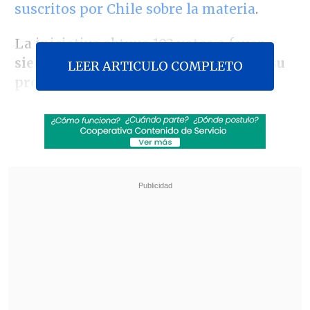
suscritos por Chile sobre la materia
.
La iniciativa obtuvo 103 votos a favor,
siendo despachada al Ejecutivo para su
LEER ARTICULO COMPLETO
promulgación.
Revisa también
Escolta del exministro Cordero frustró a
disparos un portonazo en Vitacura
Incendio en domicilio provocó la muerte de
dos adultos mayores en Recoleta
El proyecto también aborda otras figuras
penales que vulneran gravemente la
dignidad de las personas, como
los