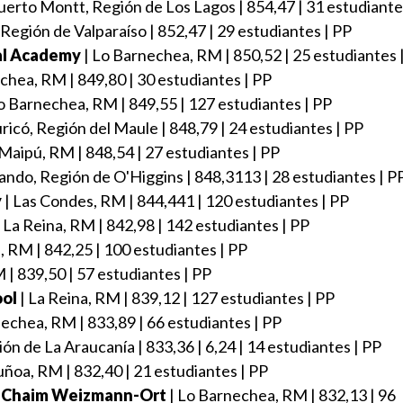
uerto Montt, Región de Los Lagos | 854,47 | 31 estudiante
Región de Valparaíso | 852,47 | 29 estudiantes | PP
nal Academy
| Lo Barnechea, RM | 850,52 | 25 estudiantes 
chea, RM | 849,80 | 30 estudiantes | PP
o Barnechea, RM | 849,55 | 127 estudiantes | PP
ricó, Región del Maule | 848,79 | 24 estudiantes | PP
 Maipú, RM | 848,54 | 27 estudiantes | PP
ando, Región de O'Higgins | 848,3113 | 28 estudiantes | P
y
| Las Condes, RM | 844,441 | 120 estudiantes | PP
 La Reina, RM | 842,98 | 142 estudiantes | PP
, RM | 842,25 | 100 estudiantes | PP
 | 839,50 | 57 estudiantes | PP
ool
| La Reina, RM | 839,12 | 127 estudiantes | PP
echea, RM | 833,89 | 66 estudiantes | PP
ón de La Araucanía | 833,36 | 6,24 | 14 estudiantes | PP
uñoa, RM | 832,40 | 21 estudiantes | PP
r. Chaim Weizmann-Ort
| Lo Barnechea, RM | 832,13 | 96