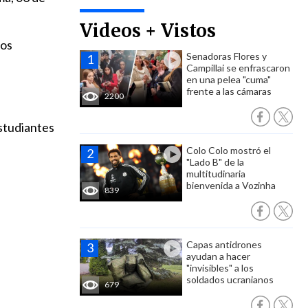
Videos + Vistos
ros
Senadoras Flores y
Campillai se enfrascaron
en una pelea "cuma"
frente a las cámaras
2200
Estudiantes
Colo Colo mostró el
"Lado B" de la
multitudinaria
bienvenida a Vozinha
839
Capas antidrones
ayudan a hacer
"invisibles" a los
soldados ucranianos
679