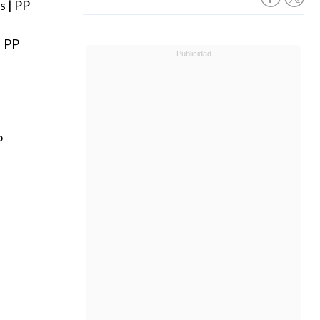
s | PP
| PP
P