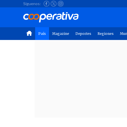
Síguenos:
País
Magazine
Deportes
Regiones
Mu