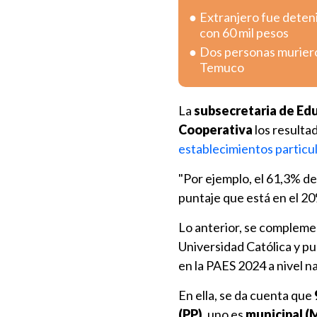
Extranjero fue deten
con 60 mil pesos
Dos personas murieron
Temuco
La
subsecretaria de Ed
Cooperativa
los resultad
establecimientos particul
"Por ejemplo, el 61,3% d
puntaje que está en el 20%
Lo anterior, se compleme
Universidad Católica y pu
en la PAES 2024 a nivel na
En ella, se da cuenta que
(PP)
, uno es
municipal (