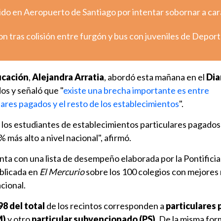
ido en Aeropuerto de Santiago por intentar sobornar a ca
 tras colisión entre furgón y bus con juveniles de Depor
ucación
,
Alejandra Arratia
, abordó esta mañana en el
Dia
os y señaló que "
existe una brecha importante es entre
ares pagados y el resto de los establecimientos
".
e los estudiantes de establecimientos particulares pagados
 más alto a nivel nacional", afirmó.
nta con una lista de desempeño elaborada por la Pontificia
blicada en
El Mercurio
sobre los 100 colegios con mejores
cional.
98 del total
de los recintos corresponden a
particulares
M)
y otro
particular subvencionado (PS)
. De la misma for