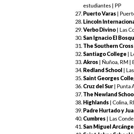
estudiantes | PP
Puerto Varas
| Puert
Lincoln Internacio
Verbo Divino
| Las C
San Ignacio El Bosq
The Southern Cross
Santiago College
| L
Akros
| Ñuñoa, RM | 8
Redland School
| Las
Saint Georges Coll
Cruz del Sur
| Punta 
The Newland Schoo
Highlands
| Colina, R
Padre Hurtado y Jua
Cumbres
| Las Condes
San Miguel Arcánge