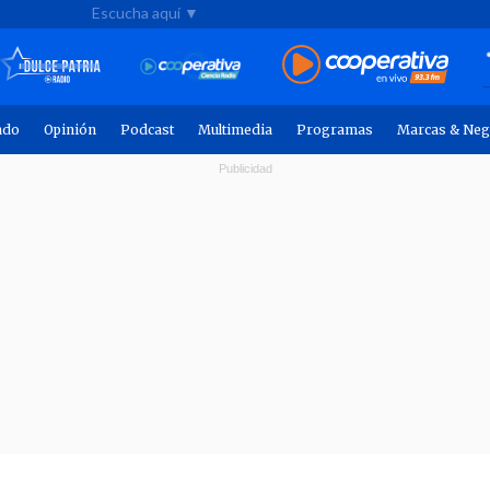
Escucha aquí ▼
ndo
Opinión
Podcast
Multimedia
Programas
Marcas & Neg