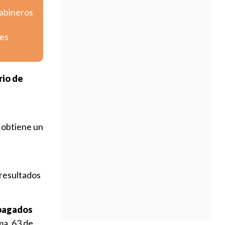
rabineros
tes
rio de
 obtiene un
 resultados
 pagados
ma, 63 de