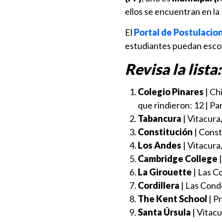
ellos se encuentran en l
El
Portal de Postulacio
estudiantes puedan escog
Revisa la lista
Colegio Pinares
| Ch
que rindieron: 12 | Pa
Tabancura
| Vitacura
Constitución
| Const
Los Andes
| Vitacura
Cambridge College
|
La Girouette
| Las C
Cordillera
| Las Conde
The Kent School
| P
Santa Úrsula
| Vitacu