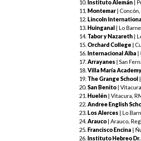
Instituto Alemán
| P
Montemar
| Concón, 
Lincoln Internatio
Huinganal
| Lo Barne
Tabor y Nazareth
| L
Orchard College
| Cu
Internacional Alba
|
Arrayanes
| San Fern
Villa María Academ
The Grange School
|
San Benito
| Vitacura
Huelén
| Vitacura, RM
Andree English Sch
Los Alerces
| Lo Barn
Arauco
| Arauco, Regi
Francisco Encina
| Ñ
Instituto Hebreo D