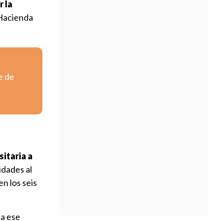
r la
 Hacienda
e de
sitaria a
idades al
n los seis
 a ese