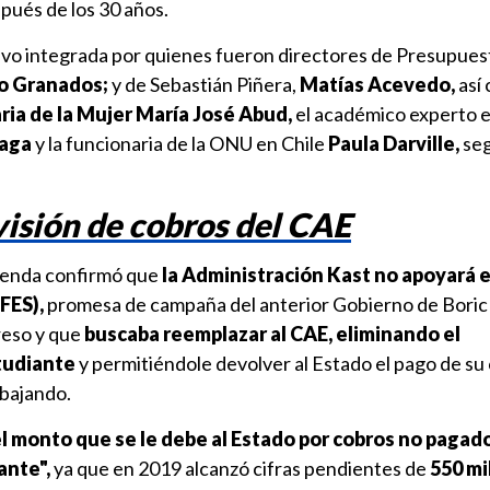
ués de los 30 años.
uvo integrada por quienes fueron directores de Presupues
o Granados;
y de Sebastián Piñera,
Matías Acevedo,
así
ia de la Mujer María José Abud,
el académico experto e
ñaga
y la funcionaria de la ONU en Chile
Paula Darville,
se
evisión de cobros del CAE
cienda confirmó que
la Administración Kast no apoyará 
FES),
promesa de campaña del anterior Gobierno de Boric
reso y que
buscaba reemplazar al CAE,
eliminando el
tudiante
y permitiéndole devolver al Estado el pago de su
abajando.
l monto que se le debe al Estado por cobros no pagad
ante",
ya que en 2019 alcanzó cifras pendientes de
550 mi