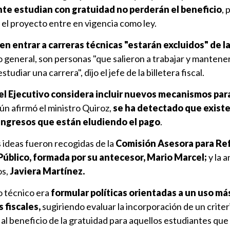
te estudian con gratuidad
no perderán el beneficio
,
p
 el proyecto entre en vigencia como ley.
n entrar a carreras técnicas "estarán excluidos" de l
lo general, son personas "que salieron a trabajar y mantene
tudiar una carrera", dijo el jefe de la billetera fiscal.
el Ejecutivo considera incluir nuevos mecanismos para
ún afirmó el ministro Quiroz,
se ha detectado que exist
 ingresos que están eludiendo el pago
.
 ideas fueron recogidas de la
Comisión Asesora para Re
Público,
formada por su antecesor, Mario Marcel;
y la a
s,
Javiera Martínez.
o técnico era
formular políticas orientadas a un uso má
s fiscales,
sugiriendo evaluar la incorporación de un crite
 al beneficio de la gratuidad para aquellos estudiantes que 