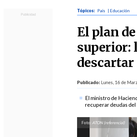
Tópicos:
País
| Educación
El plan de
superior: 
descartar
Publicado:
Lunes, 16 de Marz
El ministro de Hacien
recuperar deudas del
Foto:
ATON (referencial)