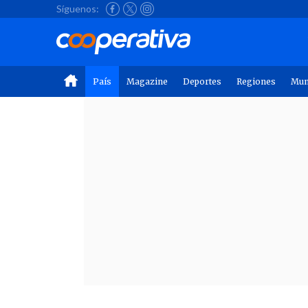
Síguenos:
País
Magazine
Deportes
Regiones
Mu