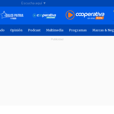
Escucha aquí ▼
ndo
Opinión
Podcast
Multimedia
Programas
Marcas & Neg