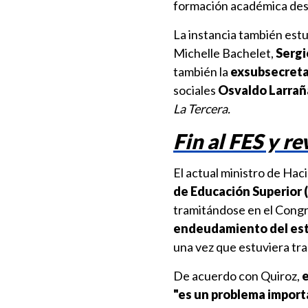
formación académica desp
La instancia también est
Michelle Bachelet,
Sergi
también la
exsubsecretar
sociales
Osvaldo Larra
La Tercera.
Fin al FES y r
El actual ministro de Ha
de Educación Superior (
tramitándose en el Cong
endeudamiento del es
una vez que estuviera tr
De acuerdo con Quiroz,
e
"es un problema import