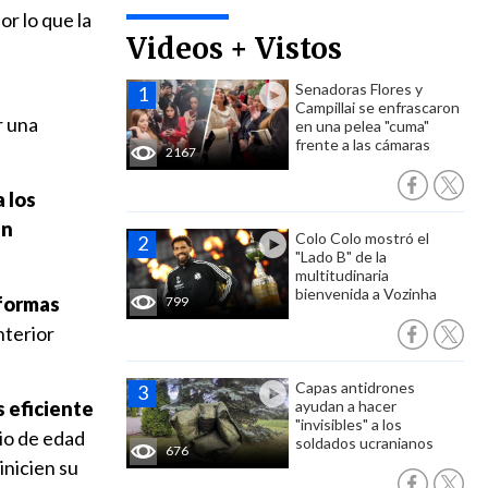
or lo que la
Videos + Vistos
Senadoras Flores y
a
Campillai se enfrascaron
r una
en una pelea "cuma"
frente a las cámaras
2167
 los
en
Colo Colo mostró el
"Lado B" de la
multitudinaria
bienvenida a Vozinha
formas
799
nterior
Capas antidrones
s eficiente
ayudan a hacer
"invisibles" a los
rio de edad
soldados ucranianos
676
inicien su