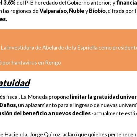
el 3,6%
del PIB heredado del Gobierno anterior; y
financia
n las regiones de
Valparaíso, Ñuble
y
Biobío,
cifrada por
res.
 La investidura de Abelardo de la Espriella como president
ó por hantavirus en Rengo
ratuidad
trés fiscal, La Moneda propone
limitar la gratuidad univer
0 años,
un aplazamiento para el ingreso de nuevas univers
nsión del beneficio a nuevos deciles
-actualmente está e
 de Hacienda, Jorge Quiroz, aclaró que quienes pertenecen