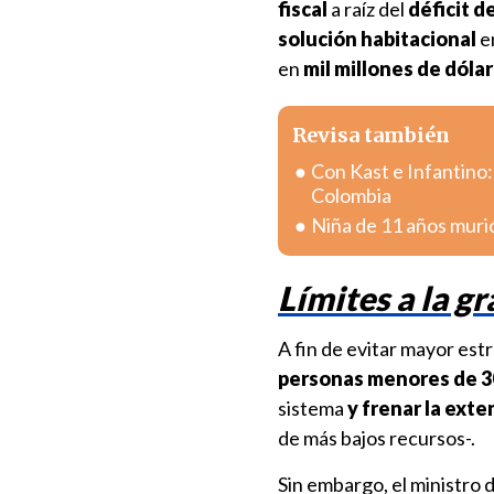
fiscal
a raíz del
déficit d
solución habitacional
e
en
mil millones de dóla
Revisa también
Con Kast e Infantino:
Colombia
Niña de 11 años muri
Límites a la g
A fin de evitar mayor es
personas menores de 3
sistema
y frenar la exte
de más bajos recursos-.
Sin embargo, el ministro