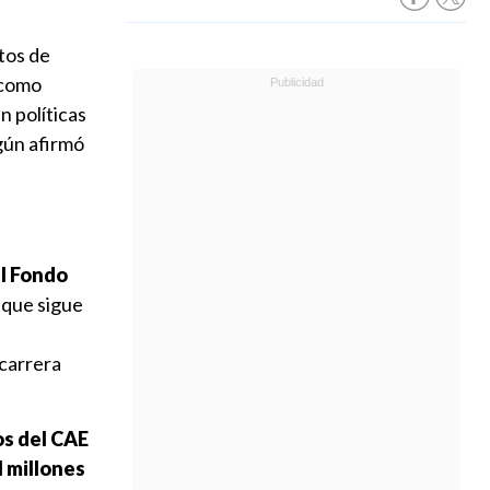
tos de
 como
n políticas
gún afirmó
el Fondo
 que sigue
 carrera
os del CAE
l millones