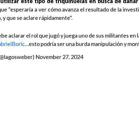
tilizar este tipo de triquiñuelas en busca de dañar
que "esperaría a ver cómo avanza el resultado de la invest
o, y que se aclare rápidamente".
be aclarar el rol que jugó y juega uno de sus militantes en 
brielBoric
…esto podría ser una burda manipulación y mon
(@lagosweber)
November 27, 2024