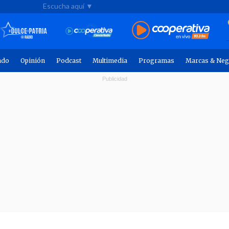
Escucha aquí ▼
ndo
Opinión
Podcast
Multimedia
Programas
Marcas & Neg