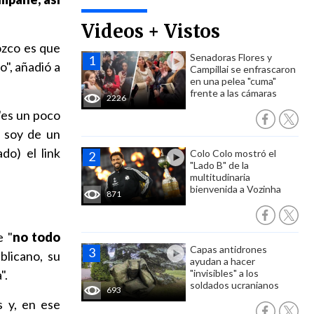
Videos + Vistos
ozco es que
Senadoras Flores y
o", añadió a
Campillai se enfrascaron
en una pelea "cuma"
frente a las cámaras
2226
"es un poco
 soy de un
do) el link
Colo Colo mostró el
"Lado B" de la
multitudinaria
bienvenida a Vozinha
871
e "
no todo
Capas antidrones
blicano, su
ayudan a hacer
".
"invisibles" a los
soldados ucranianos
693
s y, en ese