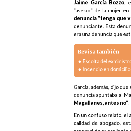
Jaime García Bozzo
, 
"asesor" de la mujer e
denuncia "tenga que ve
denunciante. Esta denunc
era una denuncia que esta
Revisa también
Escolta del exministr
Incendio en domicili
García, además, dijo que 
denuncia apuntaba al Ma
Magallanes, antes no"
.
En un confuso relato, el a
calidad de abogado, est
procesal de querellante 