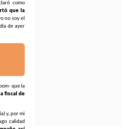
eclaró como
rtó que la
yo no soy el
día de ayer
Zoom- que la
a fiscal de
a) y, por mi
ngo calidad
ompañe, así