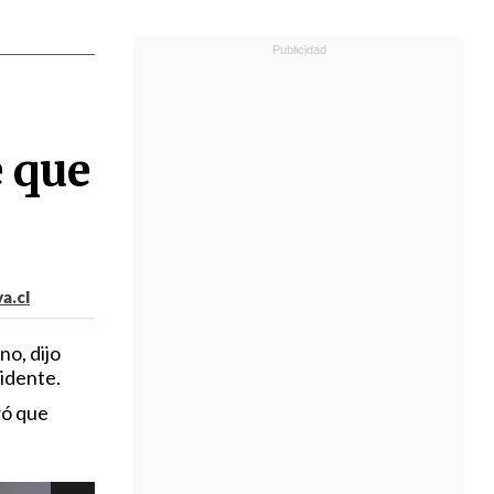
 que
a.cl
no, dijo
sidente.
ró que