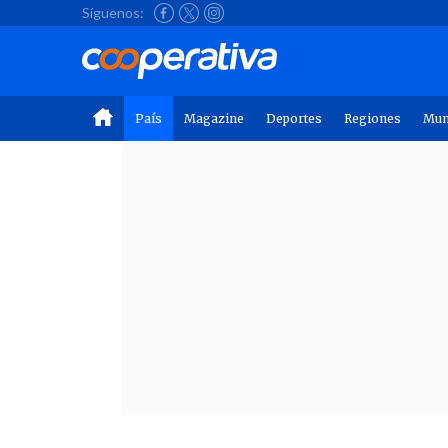
Síguenos:
País
Magazine
Deportes
Regiones
Mu