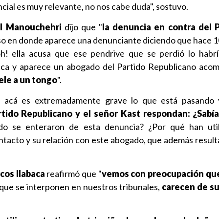
encial es muy relevante, no nos cabe duda", sostuvo.
l Manouchehri
dijo que "
la denuncia en contra del 
aso en donde aparece una denunciante diciendo que hace 10
h! ella acusa que ese pendrive que se perdió lo habr
ica y aparece un abogado del Partido Republicano aco
le a un tongo
".
 acá es extremadamente grave lo que está pasando 
tido Republicano y el señor Kast respondan: ¿Sabía
o se enteraron de esta denuncia? ¿Por qué han util
ntacto y su relación con este abogado, que además resulta
cos Ilabaca
reafirmó que "
vemos con preocupación que
 que se interponen en nuestros tribunales,
carecen de s