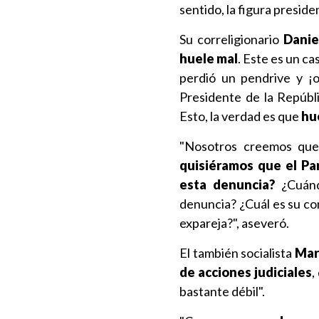
sentido, la figura presid
Su correligionario
Danie
huele mal
. Este es un c
perdió un pendrive y ¡o
Presidente de la Repúbl
Esto, la verdad es que
hue
"Nosotros creemos que
quisiéramos que el Par
esta denuncia?
¿Cuánd
denuncia? ¿Cuál es su co
expareja?", aseveró.
El también socialista
Mar
de acciones judiciales
,
bastante débil".