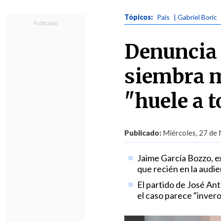
Tópicos:
País
| Gabriel Boric
Denuncia 
siembra m
"huele a 
Publicado:
Miércoles, 27 de 
Jaime García Bozzo, ex
que recién en la audie
El partido de José An
el caso parece "inveros