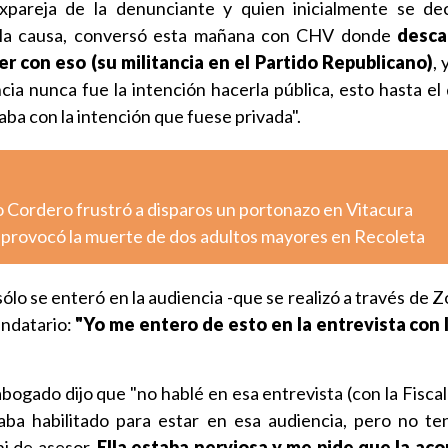
expareja de la denunciante y quien inicialmente se d
n la causa, conversó esta mañana con CHV donde
desca
r con eso (su militancia en el Partido Republicano)
, 
ia nunca fue la intención hacerla pública, esto hasta el 
ba con la intención que fuese privada".
o Cordero frustró a disparos un portonazo en Vitacura
o provocó la muerte de dos adultos mayores en Recoleta
sólo se enteró en la audiencia -que se realizó a través de 
ndatario:
"Yo me entero de esto en la entrevista con l
bogado dijo que "no hablé en esa entrevista (con la Fiscalí
aba habilitado para estar en esa audiencia, pero no te
ni de asesor.
Ella estaba nerviosa y me pide que la ac