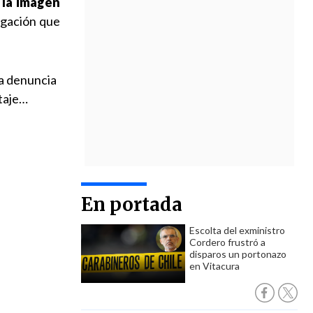
 la imagen
igación que
la denuncia
taje…
En portada
Escolta del exministro
Cordero frustró a
disparos un portonazo
en Vitacura