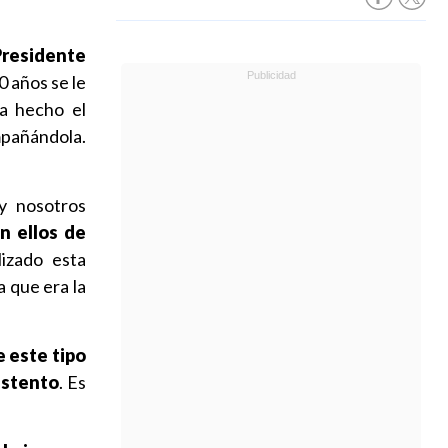
Presidente
 años se le
ía hecho el
mpañándola.
y nosotros
n ellos de
izado esta
 que era la
 este tipo
ustento
. Es