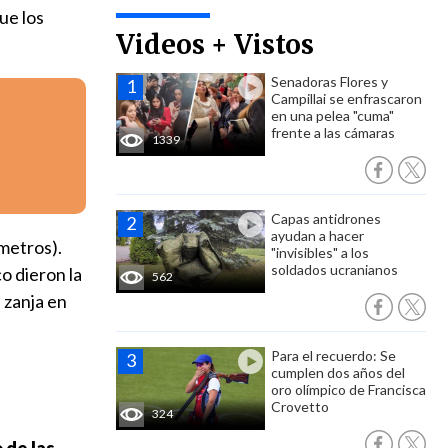
ue los
Videos + Vistos
Senadoras Flores y
Campillai se enfrascaron
en una pelea "cuma"
frente a las cámaras
1339
Capas antidrones
ayudan a hacer
metros).
"invisibles" a los
soldados ucranianos
o dieron la
562
 zanja en
Para el recuerdo: Se
cumplen dos años del
oro olímpico de Francisca
Crovetto
324