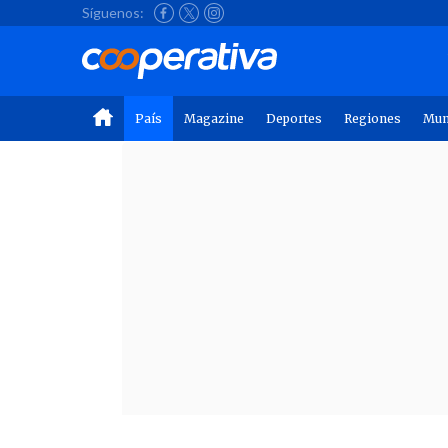
Síguenos:
País
Magazine
Deportes
Regiones
Mu