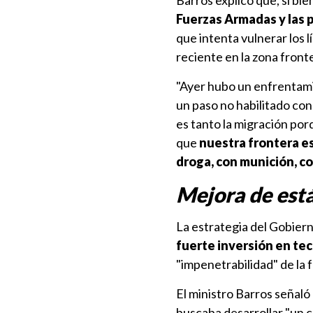
Barros explicó que, si bi
Fuerzas Armadas y las p
que intenta vulnerar los 
reciente en la zona fronte
"Ayer hubo un enfrentam
un paso no habilitado con
es tanto la migración po
que
nuestra frontera e
droga, con munición, c
Mejora de est
La estrategia del Gobiern
fuerte inversión en te
"impenetrabilidad" de la 
El ministro Barros señaló q
buscaba desarrollar "un c