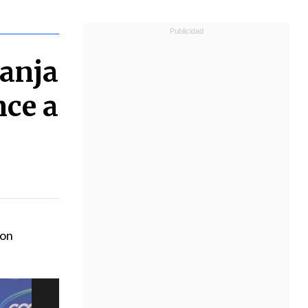
zanja
nce a
con