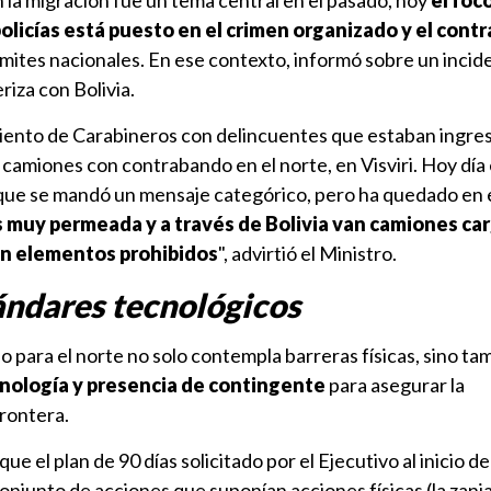
en la migración fue un tema central en el pasado, hoy
el foco
olicías está puesto en el crimen organizado y el cont
límites nacionales. En ese contexto, informó sobre un incid
riza con Bolivia.
iento de Carabineros con delincuentes que estaban ingre
 camiones con contrabando en el norte, en Visviri. Hoy día
rque se mandó un mensaje categórico, pero ha quedado en 
s muy permeada y a través de Bolivia van camiones ca
on elementos prohibidos
", advirtió el Ministro.
ándares tecnológicos
o para el norte no solo contempla barreras físicas, sino ta
cnología y presencia de contingente
para asegurar la
frontera.
ue el plan de 90 días solicitado por el Ejecutivo al inicio de
onjunto de acciones que suponían acciones físicas (la zanja