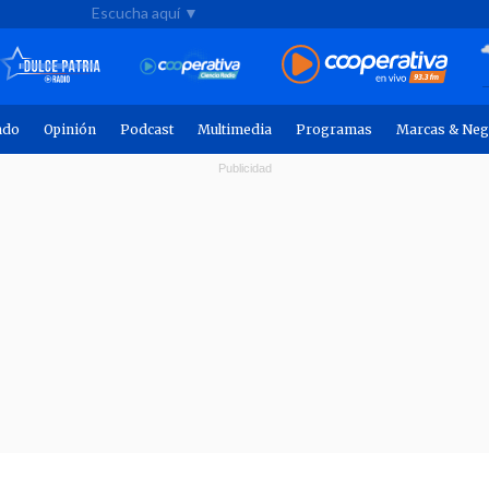
Escucha aquí ▼
ndo
Opinión
Podcast
Multimedia
Programas
Marcas & Neg