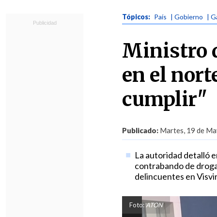
Tópicos:
País
| Gobierno
| G
Ministro 
en el nort
cumplir"
Publicado:
Martes, 19 de Ma
La autoridad detalló e
contrabando de droga
delincuentes en Visvir
Foto:
ATON