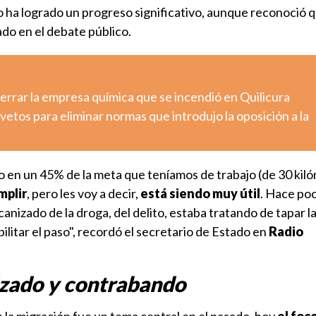
 ha logrado un progreso significativo, aunque reconoció q
ado en el debate público.
errar la empresa química que se incendió en Quilicura
etos para eliminar normas que introdujo la oposición a la
o en un 45% de la meta que teníamos de trabajo (de 30 kiló
mplir
, pero les voy a decir,
está siendo muy útil
. Hace poc
anizado de la droga, del delito, estaba tratando de tapar la
ilitar el paso", recordó el secretario de Estado en
Radio
zado y contrabando