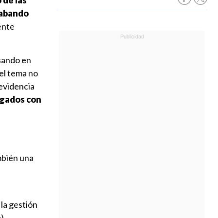
 de las
rabando
ente
sando en
 el tema no
evidencia
rgados con
mbién una
 la gestión
),