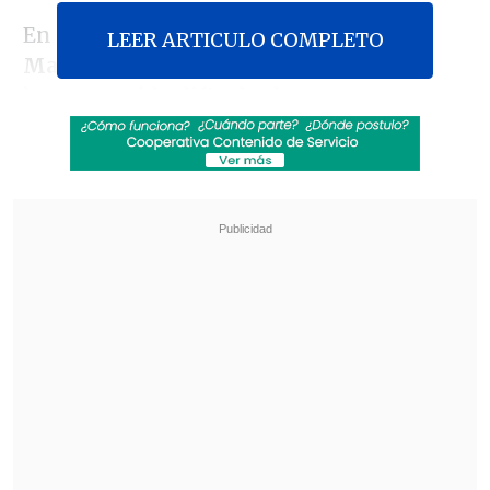
En conversación con
Una Nueva
LEER ARTICULO COMPLETO
Mañana
, Pavez confesó que "nosotros
hemos tenido dificultades para
comunicar de manera más clara los
logros en seguridad, que son muy
concretos y es una dificultad que uno no
puede desconocer, por algo hubo un
cambio de gabinete".
Revisa también
Nuevo plan para corredores de transporte
público no convence a alcaldes del Biobío
"Sin fachadas": SII y CNC lanzan plataforma
para denunciar locales comerciales
sospechosos