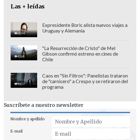
Las + leídas
Expresidente Boric alista nuevos viajes a
Uruguay y Alemania
6834
"La Resurrección de Cristo" de Mel
Gibson confirmó estreno en cines de
4268
Chile
Caos en "Sin Filtros": Panelistas trataron
de "carnicero" a Crespo y se retiraron del
3937
programa
Pavez también llamó a la "necesidad de
reflexionar en torno al número de
Suscríbete a nuestro newsletter
ministerios que tenemos (...)
acá hay una
señal del Presidente, vamos a revisar la
Nombre y apellido
pertinencia de tener 25 ministros.
E-mail
Nosotros estamos pasando, en los