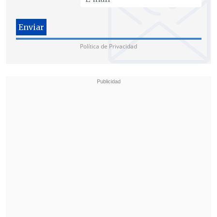
pericias técnicas".
Afirmó que estos
antecedentes, que "hasta ahora se han
mantenido bajo reserva, podrán
Política de Privacidad
finalmente ser expuestos y valorados en
un juicio público e imparcial".
Finalmente, no descartó solicitar la
reapertura de la investigación. "Una vez
que se me notifique formalmente y
comiencen a correr los plazos legales,
junto a mi defensa evaluaremos en
detalle si la investigación se encuentra
realmente agotada"
, indicó.
"Es prioritario asegurar que se realicen
todas las diligencias claves para