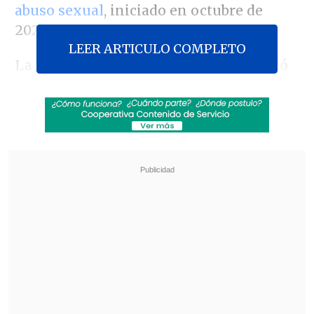
abuso sexual
, iniciado en octubre de
2024.
LEER ARTICULO COMPLETO
La otrora autoridad de Gobierno calificó
"de la máxima gravedad que una
decisión procesal de esta envergadura
sea conocida por la prensa antes que
por los intervinientes".
Revisa también
Así fue el intento de encerrona repelido por el
escolta del exministro Cordero
Encuestas destacan popularidad de la ACOT
anunciada por Kast