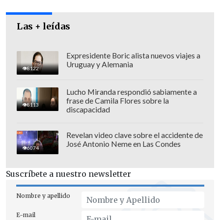
probar, más allá de toda duda,
mi total
inocencia",
aseguró.
Las + leídas
Expresidente Boric alista nuevos viajes a
Uruguay y Alemania
8122
Lucho Miranda respondió sabiamente a
frase de Camila Flores sobre la
8113
discapacidad
Revelan video clave sobre el accidente de
José Antonio Neme en Las Condes
6074
Suscríbete a nuestro newsletter
Monsalve adelantó que su defensa en el
Nombre y apellido
juicio se basará en
"un robusto conjunto
E-mail
de hechos, evidencias objetivas y