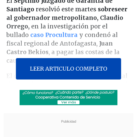
El
Séptimo Juzgado de Garantía de
Santiago
resolvió este martes
sobreseer
al gobernador metropolitano, Claudio
Orrego,
en la investigación por el
bullado
caso Procultura
y condenó al
fiscal regional de Antofagasta,
Juan
Castro Bekios
, a pagar las costas de la
causa penal.
LEER ARTICULO COMPLETO
El caso, liderado por la
Fiscalía Regional
de Antofagasta,
apuntaba a un
eventual
delito de fraude al fisco
por la
transferencia de 1.600 millones de
pesos desde el Gobierno Regional
Metropolitano a la fundación
ProCultura en 2022
, en el contexto del
plan
"Quédate"
, un programa de