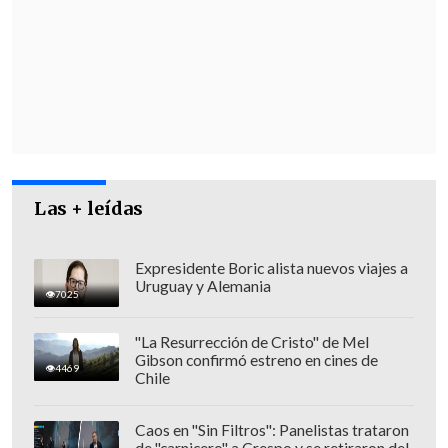
metropolitano Claudio Orrego.
"Decisión que pocas veces se ha visto"
Ciro Colombara, abogado defensor de
Orrego
, señaló que
"estamos muy
satisfechos por la decisión del tribunal
que acogió todas nuestras peticiones".
Las + leídas
Expresidente Boric alista nuevos viajes a
Uruguay y Alemania
7025
"La Resurrección de Cristo" de Mel
Gibson confirmó estreno en cines de
4469
Chile
Caos en "Sin Filtros": Panelistas trataron
de "carnicero" a Crespo y se retiraron del