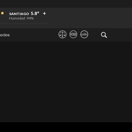
+
+
+
5.8°
SANTIAGO
Humedad
94%
ocios