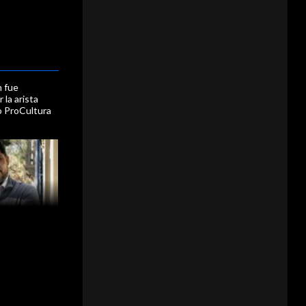
n fue
 la arista
o ProCultura