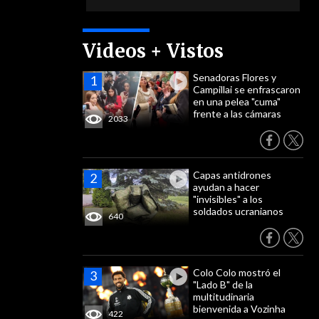
Videos + Vistos
Senadoras Flores y
Campillai se enfrascaron
en una pelea "cuma"
frente a las cámaras
2033
Capas antidrones
ayudan a hacer
"invisibles" a los
soldados ucranianos
640
Colo Colo mostró el
"Lado B" de la
multitudinaria
bienvenida a Vozinha
422