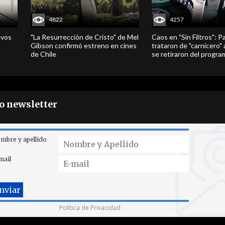
4822
4257
evos
"La Resurrección de Cristo" de Mel
Caos en "Sin Filtros": P
Gibson confirmó estreno en cines
trataron de "carnicero"
de Chile
se retiraron del progra
ro newsletter
mbre y apellido
mail
Política de Privacidad