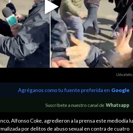
Play
Video
Llévatelo:
Agréganos como tu fuente preferida en
Google
Suscríbete a nuestro canal de
Whatsapp
unco, Alfonso Coke, agredieron a la prensa este mediodía l
rmalizada por delitos de abuso sexual en contra de cuatro