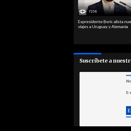
7258
Expresidente Boric alista nu
viajes a Uruguay y Alemania
Suscríbete a nuest
No
E-