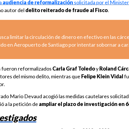
la
audiencia de reformalización
solicitada por el Ministe
mo autor del
delito reiterado de fraude al Fisco
.
sca limitar la circulación de dinero en efectivo en las cárc
ido en Aeropuerto de Santiago por intentar sobornar a ca
n fueron reformalizados
Carla Graf Toledo
y
Roland Cár
utores del mismo delito, mientras que
Felipe Klein Vidal
fu
r.
trado Mario Devaud acogió las medidas cautelares solicitad
ó a la petición de
ampliar el plazo de investigación en 6
estigados