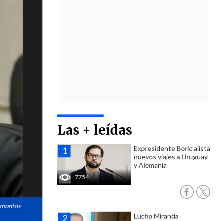
Las + leídas
Expresidente Boric alista
nuevos viajes a Uruguay
y Alemania
7754
s montos
Lucho Miranda