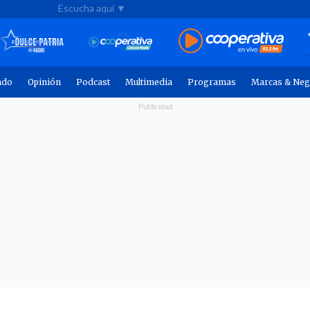
Escucha aquí ▼
ndo
Opinión
Podcast
Multimedia
Programas
Marcas & Neg