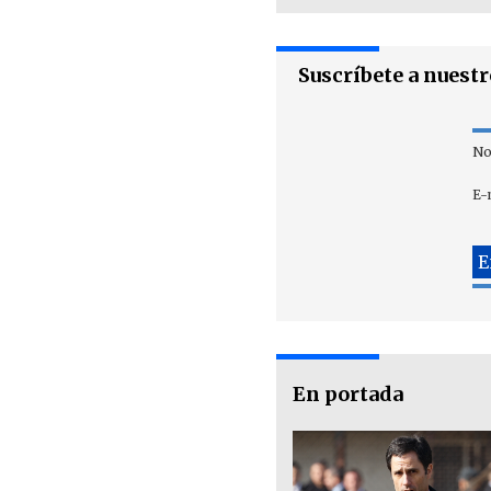
Suscríbete a nuest
No
E-
En portada