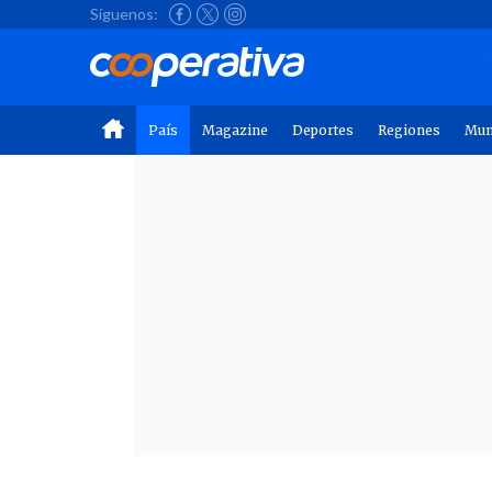
Síguenos:
País
Magazine
Deportes
Regiones
Mu