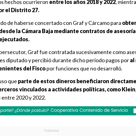
los hechos ocurrieron
entre los años 2018 y 2022
, mientra
 el Distrito 27.
sado de haberse concertado con Graf y Cárcamo para
obte
desde la Cámara Baja mediante contratos de asesoría
ejecutados.
e persecutor, Graf fue contratada sucesivamente como ase
es diputado y percibió durante dicho período pagos por
al
enientes del Fisco
por funciones que no desarrolló.
puso que
parte de estos dineros beneficiaron directam
terceros vinculados a actividades políticas, como Klein
s
entre 2020 y 2022.