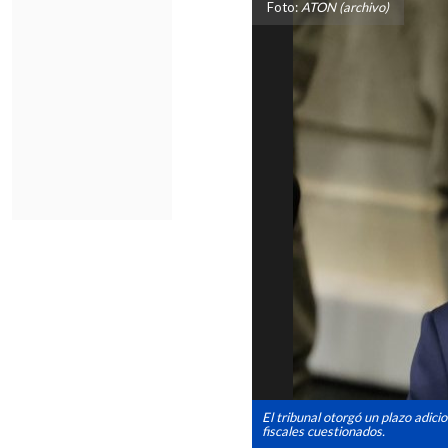
Foto:
ATON (archivo)
El tribunal otorgó un plazo adici
fiscales cuestionados.