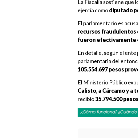
La Fiscalía sostiene que 
ejercía como
diputado por
El parlamentario es acu
recursos fraudulentos 
fueron efectivamente 
En detalle, según el ent
parlamentaria del entonc
105.554.697 pesos prov
El Ministerio Público ex
Calisto, a Cárcamo y a 
recibió
35.794.500 peso