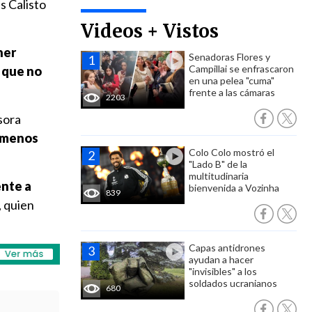
s Calisto
Videos + Vistos
ner
Senadoras Flores y
Campillai se enfrascaron
 que no
en una pelea "cuma"
frente a las cámaras
2203
sora
 menos
Colo Colo mostró el
"Lado B" de la
multitudinaria
ente a
bienvenida a Vozinha
839
, quien
Capas antidrones
ayudan a hacer
"invisibles" a los
soldados ucranianos
680