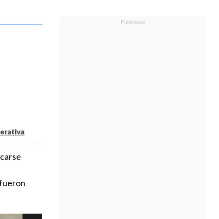
erativa
icarse
 fueron