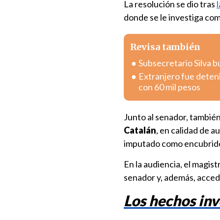
La resolución se dio tras
donde se le investiga co
Revisa también
Subsecretario Silva bu
Extranjero fue deten
con 60 mil pesos
Junto al senador, tambié
Catalán
, en calidad de a
imputado como encubrido
En la audiencia, el magis
senador y, además, accedi
Los hechos inv