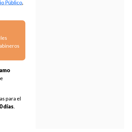
rio Público
,
eles
rabineros
camo
e
as para el
0 días
.