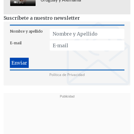
8182
Suscríbete a nuestro newsletter
"Su tiempo terminó"
Nombre y apellido
"En efecto, la Presidenta de la Cámara de
E-mail
Diputados, doña
Karol Cariola, no pudo
acreditar en sede de garantías las
vulneraciones de
derechos fundamentales que
Política de Privacidad
reclamaba
", señaló Chile Vamos.
"Existían versiones encontradas en
relación a la forma en que se había dado
la incautación de los dispositivos de
comunicación de la Presidenta de la
Cámara de Diputados, lo que
, por cierto,