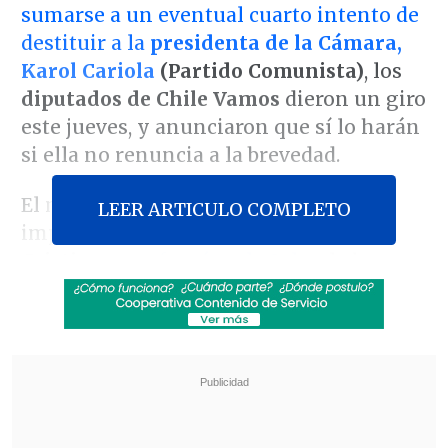
sumarse a un eventual cuarto intento de
destituir a la
presidenta de la Cámara,
Karol Cariola
(Partido Comunista)
, los
diputados de Chile Vamos
dieron un giro
este jueves, y anunciaron que sí lo harán
si ella no renuncia a la brevedad.
El martes, la
moción de censura
LEER ARTICULO COMPLETO
impulsada por el
Partido Social
Cristiano
naufragó en la Sala
, al obtener
51 votos a favor, 72 en contra y una
abstención
.
Revisa también
ANEF: la reforma al estatuto administrativo
debe hacerse con los trabajadores