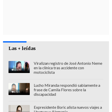
Santaigo
, que este jueves
"validó el
accionar del Ministerio
Público"
respecto de allanamiento al
domicilio de Cariola, "en el marco de la
causa (...) con ocasión de la eventual
comisión de los delitos de
tráfico de
influencia y cohecho
".
Las + leídas
Viralizan registro de José Antonio Neme
en la clínica tras accidente con
10199
motociclista
Lucho Miranda respondió sabiamente a
frase de Camila Flores sobre la
8765
discapacidad
Expresidente Boric alista nuevos viajes a
Uruguay y Alemania