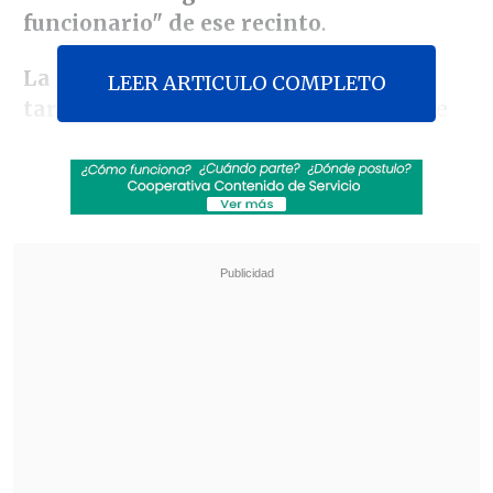
funcionario" de ese recinto
.
La ofrenda floral llegó a ese lugar la
LEER ARTICULO COMPLETO
tarde de este viernes
, y eventualmente
fue descubierta por personal de servicio,
"quienes dieron aviso inmediato a las
autoridades de la Institución", indicó la
misma en un comunicado.
Revisa también
Colombiano fue asesinado a balazos en un cité
de La Cisterna
Kast arribó a Colombia para asistir a la
asunción de Abelardo de la Espriella