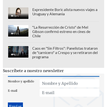
Expresidente Boric alista nuevos viajes a
Uruguay y Alemania
7205
"La Resurrección de Cristo" de Mel
Gibson confirmó estreno en cines de
4721
Chile
Caos en "Sin Filtros": Panelistas trataron
de "carnicero" a Crespo y se retiraron del
El ministro de Justicia,
Jaime Gajardo
,
4212
programa
expuso sobre este caso que "la
información se ha comunicado
Suscríbete a nuestro newsletter
oficialmente por parte del Ministerio
Público. El sujeto habría salido del país y
Nombre y apellido
eso está en investigación.
Tenemos
E-mail
investigaiones penales y
administrativas en curso y estas van a