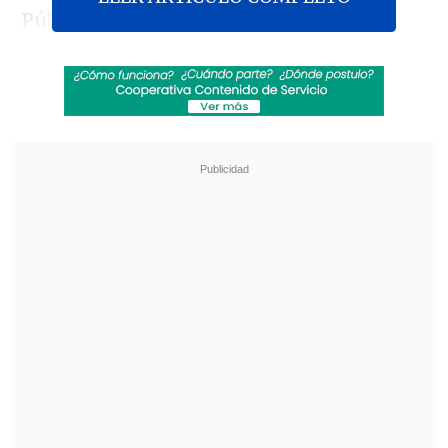
Público por el Departamento OS9 de
Carabineros,
tras indagar los
movimientos del sujeto en las horas
posteriores a su salida desde Santiago 1
el jueves 10 de julio".
Revisa también
Colombiano fue asesinado a balazos en un cité
de La Cisterna
Kast arribó a Colombia para asistir a la
asunción de Abelardo de la Espriella
"El Ministerio Público informó que
se
continúa con las diligencias para dar
con el paradero del sujeto en el